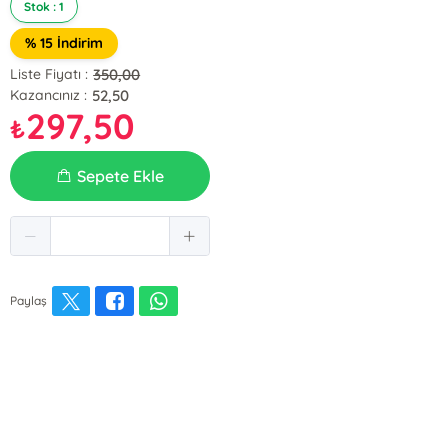
Stok : 1
% 15 İndirim
350,00
Liste Fiyatı :
52,50
Kazancınız :
297,50
₺
Sepete Ekle
Paylaş