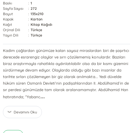
Baskı
:
1
Sayfa Sayısı
:
272
Boyut
:
135x210
Kapak
:
Karton
Kağıt
:
Kitap Kağıdı
Orjinal Dili
:
Türkçe
Yayın Dili
:
Türkçe
Kadim çağlardan günümüze kalan sayısız miraslardan biri de şaşırtıcı
derecede esrarengiz olaylar ve sırrı çözülememiş konulardır. Bazıları
biraz araştırmayla rahatlıkla aydınlatılabilir olsa da bir kısmı gizemini
sürdürmeye devam ediyor. Olaylarda olduğu gibi bazı insanlar da
tarihte sırları çözülemeyen bir giz olarak anılmakta... Yedi düvelde
hüküm süren Osmanlı Devleti’nin padişahlarından II. Abdülhamid`in de
sır perdesi günümüzde tam olarak aralanamamıştır. Abdülhamid Han
...
hatıratında; “Yabanc
Devamını Oku