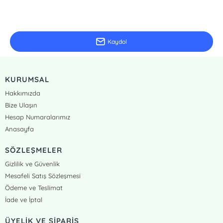
E-Bülten Kayıt
Güncel bilgiler için kayıt olunuz
Kaydol
KURUMSAL
Hakkımızda
Bize Ulaşın
Hesap Numaralarımız
Anasayfa
SÖZLEŞMELER
Gizlilik ve Güvenlik
Mesafeli Satış Sözleşmesi
Ödeme ve Teslimat
İade ve İptal
ÜYELİK VE SİPARİŞ