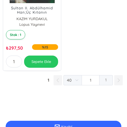
Sultan II. Abdülhamid
Han;Üç Kıtanın
Hükümdarı
KAZIM YURDAKUL
Lopus Yayınevi
Turgay Yazıcı
Stok : 1
₺
297,50
%15
Sepete Ekle
1
1
E-Bülten Kayıt
Güncel bilgiler için kayıt olunuz
Kaydol