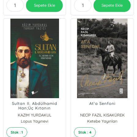
Sepete Ekle
Sepete Ekle
Sultan II. Abdülhamid
At'a Senfoni
Han;Üç Kıtanın
Hükümdarı
KAZIM YURDAKUL
NECİP FAZIL KISAKÜREK
Lopus Yayınevi
Turgay Yazıcı
Ketebe Yayınları
Stok : 1
Stok : 4