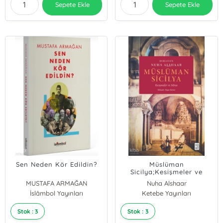
Sepete Ekle
Sepete Ekle
Sen Neden Kör Edildin?
Müslüman
Sicilya;Kesişmeler ve
Miras
MUSTAFA ARMAĞAN
Nuha Alshaar
İslâmbol Yayınları
Ketebe Yayınları
Stok : 3
Stok : 3