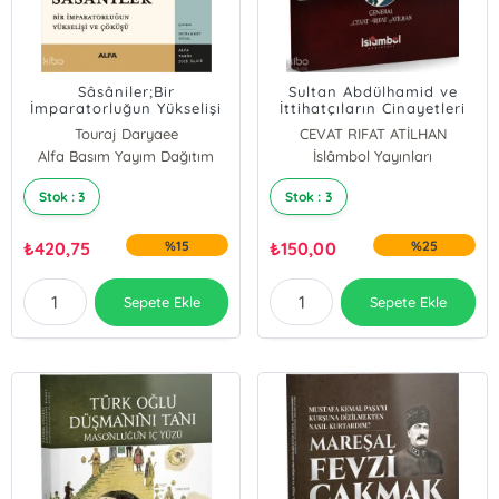
Sâsâniler;Bir
Sultan Abdülhamid ve
İmparatorluğun Yükselişi
İttihatçıların Cinayetleri
ve Çöküşü
Touraj Daryaee
CEVAT RIFAT ATİLHAN
Alfa Basım Yayım Dağıtım
İslâmbol Yayınları
Stok : 3
Stok : 3
₺
420,75
%15
₺
150,00
%25
Sepete Ekle
Sepete Ekle