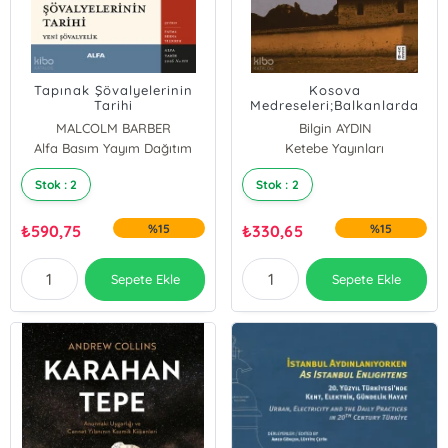
Tapınak Şövalyelerinin
Kosova
Tarihi
Medreseleri;Balkanlarda
Osmanlı Medreseleri - 5
MALCOLM BARBER
Bilgin AYDIN
Alfa Basım Yayım Dağıtım
Ketebe Yayınları
Rıfat Günalan
Stok : 2
Stok : 2
₺
590,75
%15
₺
330,65
%15
Sepete Ekle
Sepete Ekle