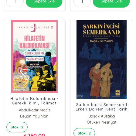
Sepete Ekle
Sepete Ekle
Hilafetin Kaldırılması -
Gereklilik mi, Talimat
Şarkın İncisi Semerkand
mı?;Tarihin Gerçek Yüzü -
;Erken Dönem Kent Tarihi
Abdulkadir Macit
18
Beyan Yayınları
Başak Kuzakçı
Ötüken Neşriyat
Stok : 2
Stok : 2
250,00
₺