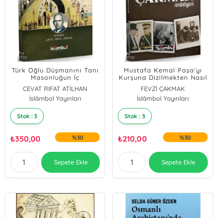
Türk Oğlu Düşmanını Tanı
Mustafa Kemal Paşa’yı
Masonluğun İç
Kurşuna Dizilmekten Nasıl
Yüzü;Mareşal Fevzi
Kurtardım?;Mareşal Fevzi
CEVAT RIFAT ATİLHAN
FEVZİ ÇAKMAK
Çakmak Anlatıyor
Çakmak Anlatıyor
İslâmbol Yayınları
İslâmbol Yayınları
Stok : 3
Stok : 3
₺
350,00
%30
₺
210,00
%30
Sepete Ekle
Sepete Ekle