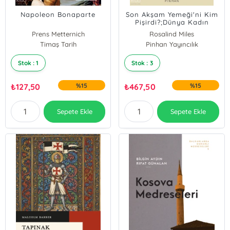
Napoleon Bonaparte
Son Akşam Yemeği'ni Kim
Pişirdi?;Dünya Kadın
Tarihi
Prens Metternich
Rosalind Miles
Timaş Tarih
Pinhan Yayıncılık
Stok : 1
Stok : 3
₺
127,50
%15
₺
467,50
%15
Sepete Ekle
Sepete Ekle