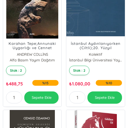
Karahan Tepe;Annunaki
İstanbul Aydınlanıyorken
Uygarlığı ve Cennet
(Ciltli);20. Yüzyıl
Yılanının Kozmik
Türkiyesi’nde Kent,
ANDREW COLLİNS
Kolektif
Kökenleri
Elektrik, Gündelik Hayat
Alfa Basım Yayım Dağıtım
İstanbul Bilgi Üniversitesi Yayınları
Stok : 2
Stok : 2
₺
488,75
%15
₺
1.080,00
%10
Sepete Ekle
Sepete Ekle