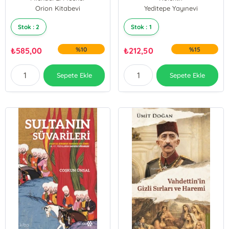
Osmanlı Mirası
Orion Kitabevi
Yeditepe Yayınevi
Stok : 2
Stok : 1
₺
585,00
%10
₺
212,50
%15
Sepete Ekle
Sepete Ekle