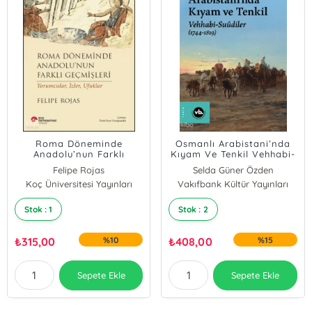
Roma Döneminde
Osmanlı Arabistani’nda
Anadolu’nun Farklı
Kıyam Ve Tenkil Vehhabi-
Geçmişleri ;Yorumcular,
Suûdiler (1744-1819)
Felipe Rojas
Selda Güner Özden
İzler, Ufuklar
Koç Üniversitesi Yayınları
Vakıfbank Kültür Yayınları
Stok : 1
Stok : 2
₺
315,00
%10
₺
408,00
%15
Sepete Ekle
Sepete Ekle