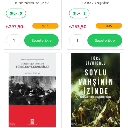
Kırmızıkedi Yayınevi
Destek Yayınları
Stok : 5
Stok : 2
₺
297,50
%15
₺
263,50
%15
Sepete Ekle
Sepete Ekle