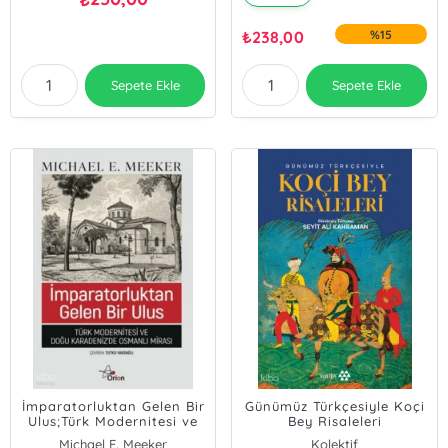
₺
238,00
%15
Sepete Ekle
Sepete Ekle
İmparatorluktan Gelen Bir
Günümüz Türkçesiyle Koçi
Ulus;Türk Modernitesi ve
Bey Risaleleri
Doğu Karadeniz'de
Michael E. Meeker
Kolektif