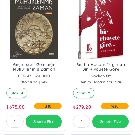
Geçmişten Geleceğe
Benim Hocam Yayınları
Mühürlenmiş Zaman
Bir Rivayete Göre
CENGİZ ÖZAKINCI
Gökhan Öz
Otopsi Yayınevi
Benim Hocam Yayınları
Stok : 4
Stok : 2
₺
675,00
%10
₺
279,20
%20
Sepete Ekle
Sepete Ekle