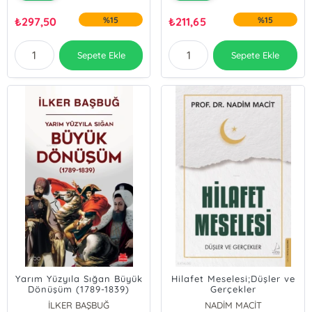
₺
297,50
%15
₺
211,65
%15
Sepete Ekle
Sepete Ekle
Yarım Yüzyıla Sığan Büyük
Hilafet Meselesi;Düşler ve
Dönüşüm (1789-1839)
Gerçekler
İLKER BAŞBUĞ
NADİM MACİT