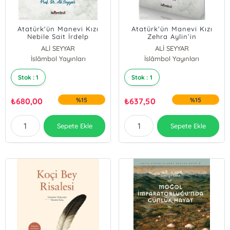
Atatürk'ün Manevi Kızı
Atatürk'ün Manevi Kızı
Nebile Sait İrdelp
Zehra Aylin’in
“Münasebetsİz” Ölümü
ALİ SEYYAR
ALİ SEYYAR
İslâmbol Yayınları
İslâmbol Yayınları
Stok : 1
Stok : 1
₺
680,00
%15
₺
637,50
%15
Sepete Ekle
Sepete Ekle