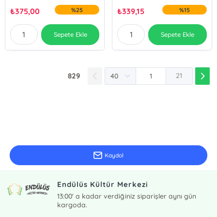
₺
375,00
%25
₺
339,15
%15
Sepete Ekle
Sepete Ekle
829
21
E-Bülten Kayıt
Güncel bilgiler için kayıt olunuz
Kaydol
Endülüs Kültür Merkezi
13:00' a kadar verdiğiniz siparişler aynı gün
kargoda.