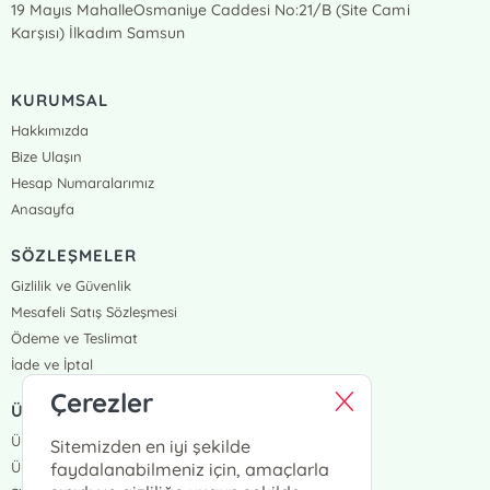
19 Mayıs MahalleOsmaniye Caddesi No:21/B (Site Cami
Karşısı) İlkadım Samsun
KURUMSAL
Hakkımızda
Bize Ulaşın
Hesap Numaralarımız
Anasayfa
SÖZLEŞMELER
Gizlilik ve Güvenlik
Mesafeli Satış Sözleşmesi
Ödeme ve Teslimat
İade ve İptal
Çerezler
ÜYELİK VE SİPARİŞ
Üye Girişi
Sitemizden en iyi şekilde
Üye Ol
faydalanabilmeniz için, amaçlarla