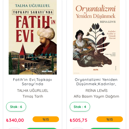
Fatih'in Evi;Topkapı
Oryantalizmi Yeniden
Sarayı'nda
Düşünmek;Kadınlar,
Seyahat ve Osmanlı
TALHA UĞURLUEL
REİNA LEWİS
Haremi
Timaş Tarih
Alfa Basım Yayım Dağıtım
Stok : 6
Stok : 4
₺
340,00
%15
₺
505,75
%15