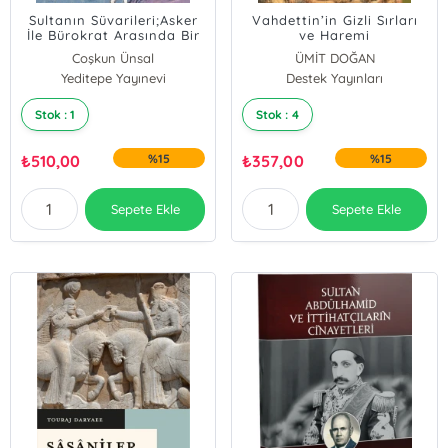
Sultanın Süvarileri;Asker
Vahdettin’in Gizli Sırları
İle Bürokrat Arasında Bir
ve Haremi
Zümre: 16.-17. Yüzyıllarda
Coşkun Ünsal
ÜMİT DOĞAN
Kapıkulu Süvarileri
Yeditepe Yayınevi
Destek Yayınları
Stok : 1
Stok : 4
₺
510,00
%15
₺
357,00
%15
Sepete Ekle
Sepete Ekle