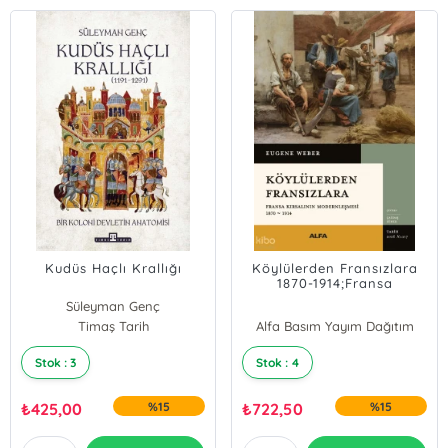
Kudüs Haçlı Krallığı
Köylülerden Fransızlara
1870-1914;Fransa
Kırsalının Modernleşmesi
Süleyman Genç
Timaş Tarih
Alfa Basım Yayım Dağıtım
Stok : 3
Stok : 4
₺
425,00
%15
₺
722,50
%15