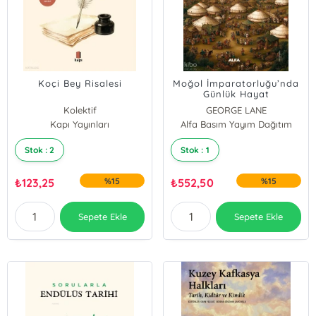
Koçi Bey Risalesi
Moğol İmparatorluğu’nda
Günlük Hayat
Kolektif
GEORGE LANE
Kapı Yayınları
Alfa Basım Yayım Dağıtım
Stok : 2
Stok : 1
₺
123,25
%15
₺
552,50
%15
Sepete Ekle
Sepete Ekle