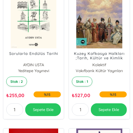
Sorularla Endülüs Tarihi
Kuzey Kafkasya Halkları
;Tarih, Kültür ve Kimlik
AYDIN USTA
Kolektif
Yeditepe Yayınevi
Vakıfbank Kültür Yayınları
Stok : 2
Stok : 1
₺
255,00
%15
₺
527,00
%15
Sepete Ekle
Sepete Ekle