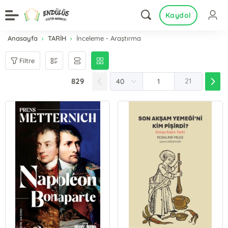
Kaydol
Anasayfa
TARİH
İnceleme - Araştırma
Filtre
829
21