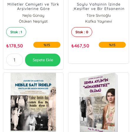
Milletler Cemiyeti ve Türk
Soylu Vahşinin İzinde
Arşivlerine Göre
;Keşifler ve Bir Efsanenin
Gümrü'den Lozan'a
Doğuşu
Nejla Günay
Töre Sivrioğlu
Türkler ve Ermeniler
Ötüken Neşriyat
Kafka Yayınevi
Stok : 1
Stok : 0
₺
178,50
%15
₺
467,50
%15
Sepete Ekle