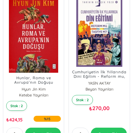
Cumhuriyetin İlk Yıllarında
Dini Eğitim - Reform mu,
Hunlar, Roma ve
Tasfiye mi?;Tarihin Gerçek
Avrupa’nın Doğuşu
YASİN AKTAY
Yüzü - 19
Hyun Jin Kim
Beyan Yayınları
Ketebe Yayınları
Stok : 2
Stok : 2
270,00
₺
₺
424,15
%15