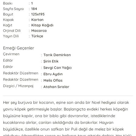
Baskı
:
1
Sayfa Sayısı
:
184
Boyut
:
125x195
Kapak
:
Karton
Kağıt
:
Kitap Kağıdı
Orjinal Dili
:
Macarca
Yayın Dili
:
Türkçe
Emeği Geçenler
Çevirmen
:
Tarık Demirkan
Editör
:
Şirin Etik
Editör
:
Sevgi Can Yağcı
Redaktör Düzeltmen
:
Ebru Aydın
Redaktör Düzeltmen
:
Melis Oflas
Dizgici / Mizanpaj
:
Atahan Sıralar
Her şey burjuva bir kocanın, eşine son anda bir Noel hediyesi olarak
yavru köpek getirmesiyle başlar. Başlangıçta evdeki herkes köpeğin
büyüsüne kapılır, ona bir biblo gibi davranırlar, istediklerinde
kucaklarına alırlar, canları sıkıldığında da bırakırlar. Hayvan
büyüdükçe, özellikle onun safkan bir Puli değil de melez bir köpek
olduğunu öğrendikten sonra ev halkının tavrı gitgide değişir. Her türlü