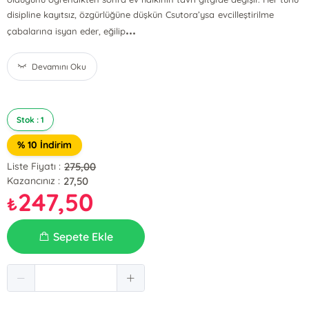
disipline kayıtsız, özgürlüğüne düşkün Csutora’ysa evcilleştirilme
...
çabalarına isyan eder, eğilip
Devamını Oku
Stok : 1
% 10 İndirim
275,00
Liste Fiyatı :
27,50
Kazancınız :
247,50
₺
Sepete Ekle