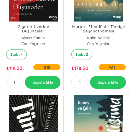
Giyotin Üzerine
Murata Efendi’nin Türkiye
Düşünceler
Seyahatnamesi
Albert Camus
Kaho Nashiki
Can Yayınları
Can Yayınları
Stok : 4
Stok : 2
₺
119,00
%15
₺
178,50
%15
Sepete Ekle
Sepete Ekle