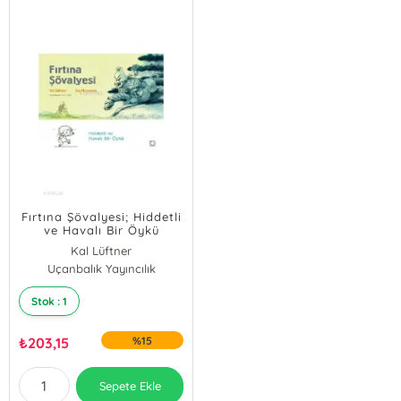
Fırtına Şövalyesi; Hiddetli
ve Havalı Bir Öykü
Kal Lüftner
Uçanbalık Yayıncılık
Stok : 1
₺
203,15
%15
Sepete Ekle