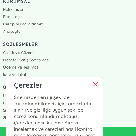
KURUMSAL
Hakkımızda
Bize Ulaşın
Hesap Numaralarımız
Anasayfa
SÖZLEŞMELER
Gizlilik ve Güvenlik
Mesafeli Satış Sözleşmesi
Ödeme ve Teslimat
İade ve İptal
Çerezler
ÜYELİK VE SİPARİŞ
Üye Girişi
Sitemizden en iyi şekilde
Üye Ol
faydalanabilmeniz için, amaçlarla
sınırlı ve gizliliğe uygun şekilde
Sipariş Takip
çerez konumlandırmaktayız.
Siparişlerim
Çerezleri nasıl kullandığımızı
incelemek ve çerezleri nasıl kontrol
edebileceğinizi öğrenmek için Çerez