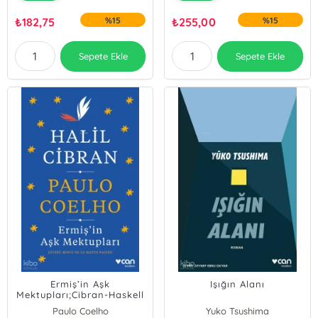
₺
182,75
%15
₺
255,00
%15
Sepete Ekle
Sepete Ekle
Ermiş’in Aşk
Işığın Alanı
Mektupları;Cibran-Haskell
Yazışmaları 1909-1924
Paulo Coelho
Yuko Tsushima