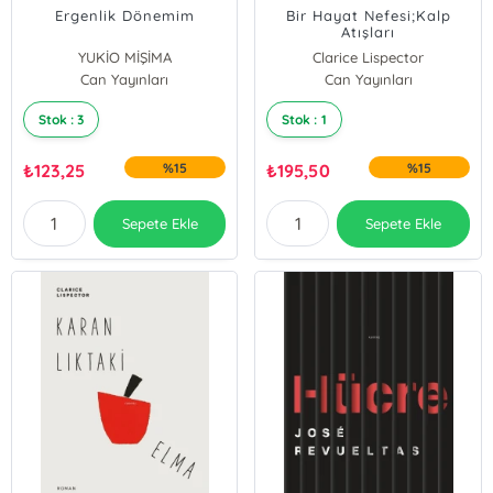
Ergenlik Dönemim
Bir Hayat Nefesi;Kalp
Atışları
YUKİO MİŞİMA
Clarice Lispector
Can Yayınları
Can Yayınları
Stok : 3
Stok : 1
₺
123,25
%15
₺
195,50
%15
Sepete Ekle
Sepete Ekle