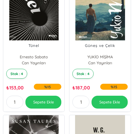
Tünel
Güneş ve Çelik
Ernesto Sabato
YUKİO MİŞİMA
Can Yayınları
Can Yayınları
Stok : 4
Stok : 4
₺
153,00
%15
₺
187,00
%15
Sepete Ekle
Sepete Ekle