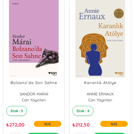
Bolzano’da Son Sahne
Karanlık Atölye
SANDOR MARAİ
ANNİE ERNAUX
Can Yayınları
Can Yayınları
Stok : 3
Stok : 4
₺
272,00
%15
₺
212,50
%15