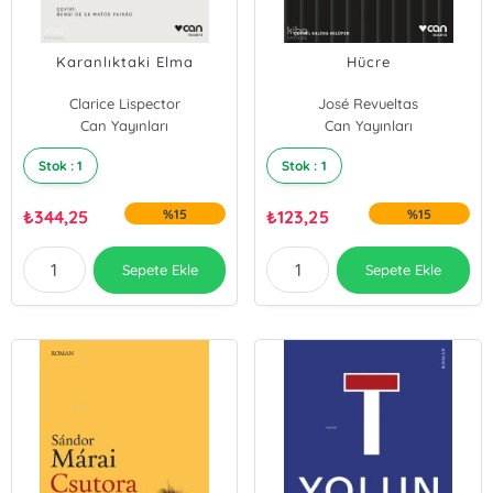
Karanlıktaki Elma
Hücre
Clarice Lispector
José Revueltas
Can Yayınları
Can Yayınları
Stok : 1
Stok : 1
₺
344,25
%15
₺
123,25
%15
Sepete Ekle
Sepete Ekle