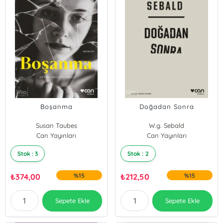
Boşanma
Doğadan Sonra
Susan Taubes
W.g. Sebald
Can Yayınları
Can Yayınları
Stok : 3
Stok : 2
₺
374,00
%15
₺
212,50
%15
Sepete Ekle
Sepete Ekle