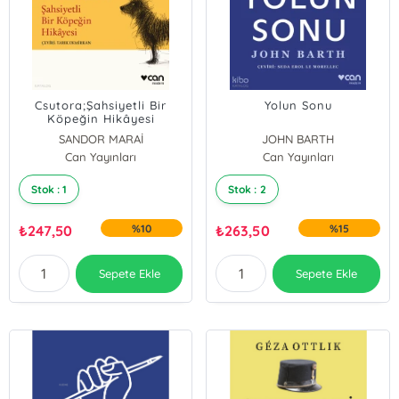
Csutora;Şahsiyetli Bir
Yolun Sonu
Köpeğin Hikâyesi
SANDOR MARAİ
JOHN BARTH
Can Yayınları
Can Yayınları
Stok : 1
Stok : 2
₺
247,50
%10
₺
263,50
%15
Sepete Ekle
Sepete Ekle