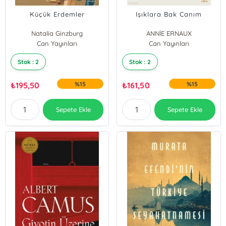
Küçük Erdemler
Işıklara Bak Canım
Natalia Ginzburg
ANNİE ERNAUX
Can Yayınları
Can Yayınları
Stok : 2
Stok : 2
₺
195,50
%15
₺
161,50
%15
Sepete Ekle
Sepete Ekle