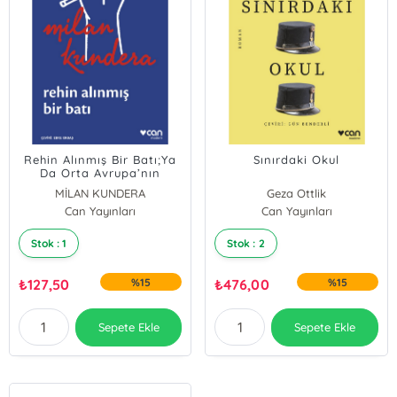
Rehin Alınmış Bir Batı;Ya
Sınırdaki Okul
Da Orta Avrupa’nın
Trajedisi
MİLAN KUNDERA
Geza Ottlik
Can Yayınları
Esra Kökkılıç
Can Yayınları
Stok : 1
Stok : 2
₺
127,50
%15
₺
476,00
%15
Sepete Ekle
Sepete Ekle