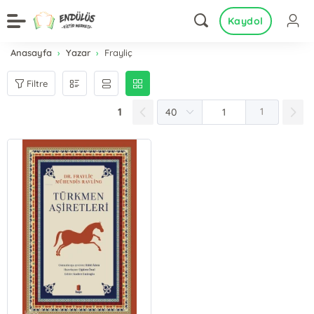
Kaydol
Anasayfa
Yazar
Frayliç
Filtre
1
1