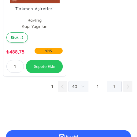
Türkmen Aşiretleri
Ravling
Kapı Yayınları
Frayliç
Stok : 2
₺
488,75
%15
Sepete Ekle
1
1
E-Bülten Kayıt
Güncel bilgiler için kayıt olunuz
Kaydol