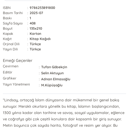
ISBN
:
9786253891800
Basım Tarihi
:
2025-07
Baskı
:
1
Sayfa Sayısı
:
408
Boyut
:
135x210
Kapak
:
Karton
Kağıt
:
Kitap Kağıdı
Orjinal Dili
:
Türkçe
Yayın Dili
:
Türkçe
Emeği Geçenler
Çevirmen
:
Tufan Göbekçin
Editör
:
Selin Aktuyun
Grafiker
:
Adnan Elmasoğlu
Yayın Yönetmeni
:
M.Küpüşoğlu
“Lindsay, ortaçağ İslam dünyasına dair mükemmel bir genel bakış
sunuyor. Meraklı okurlara yönelik bu kitap, İslamın başlangıcından,
1300 yılına kadar olan tarihine ve savaş, sosyal uygulamalar, eğlence
ve coğrafya gibi çok çeşitli konulara dair kapsamlı bir giriş sunuyor.
Metin boyunca çok sayıda harita, fotoğraf ve resim yer alıyor. Bu