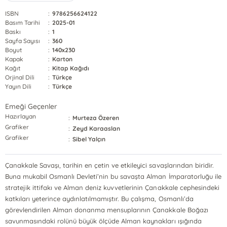
ISBN
:
9786256624122
Basım Tarihi
:
2025-01
Baskı
:
1
Sayfa Sayısı
:
360
Boyut
:
140x230
Kapak
:
Karton
Kağıt
:
Kitap Kağıdı
Orjinal Dili
:
Türkçe
Yayın Dili
:
Türkçe
Emeği Geçenler
Hazırlayan
:
Murteza Özeren
Grafiker
:
Zeyd Karaaslan
Grafiker
:
Sibel Yalçın
Çanakkale Savaşı, tarihin en çetin ve etkileyici savaşlarından biridir.
Buna mukabil Osmanlı Devleti’nin bu savaşta Alman İmparatorluğu ile
stratejik ittifakı ve Alman deniz kuvvetlerinin Çanakkale cephesindeki
katkıları yeterince aydınlatılmamıştır. Bu çalışma, Osmanlı’da
görevlendirilen Alman donanma mensuplarının Çanakkale Boğazı
savunmasındaki rolünü büyük ölçüde Alman kaynakları ışığında