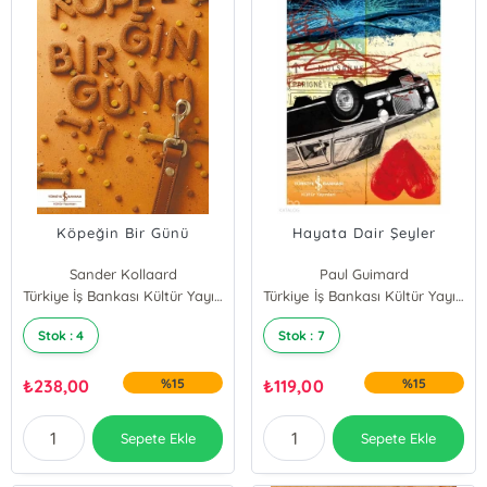
Köpeğin Bir Günü
Hayata Dair Şeyler
Sander Kollaard
Paul Guimard
Türkiye İş Bankası Kültür Yayınları
Türkiye İş Bankası Kültür Yayınları
Stok : 4
Stok : 7
₺
238,00
%15
₺
119,00
%15
Sepete Ekle
Sepete Ekle