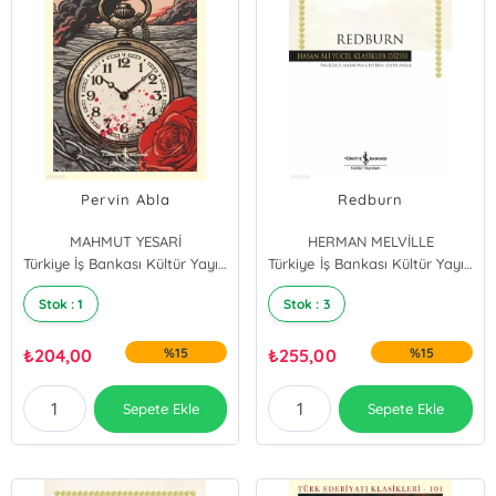
Pervin Abla
Redburn
MAHMUT YESARİ
HERMAN MELVİLLE
Türkiye İş Bankası Kültür Yayınları
Türkiye İş Bankası Kültür Yayınları
Stok : 1
Stok : 3
₺
204,00
%15
₺
255,00
%15
Sepete Ekle
Sepete Ekle