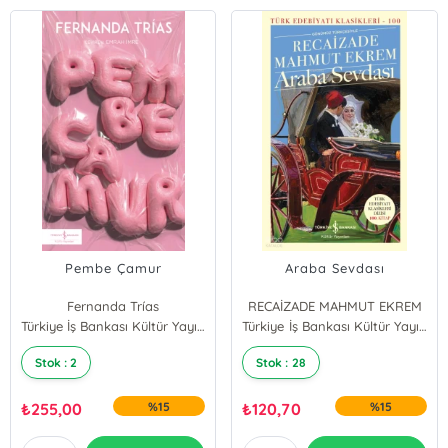
Pembe Çamur
Araba Sevdası
Fernanda Trías
RECAİZADE MAHMUT EKREM
Türkiye İş Bankası Kültür Yayınları
Türkiye İş Bankası Kültür Yayınları
Stok : 2
Stok : 28
₺
255,00
%15
₺
120,70
%15