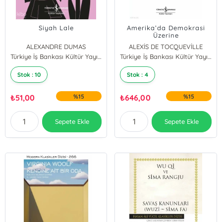
Siyah Lale
Amerika’da Demokrasi
Üzerine
ALEXANDRE DUMAS
ALEXİS DE TOCQUEVİLLE
Türkiye İş Bankası Kültür Yayınları
Türkiye İş Bankası Kültür Yayınları
Stok : 10
Stok : 4
₺
51,00
%15
₺
646,00
%15
Sepete Ekle
Sepete Ekle