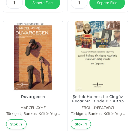
Sepete Ekle
Sepete Ekle
Duvargeçen
Şerlok Holmes ile Cingöz
Recai’nin İzinde Bir Kitap
Kurdu;Yazar, Çevirmen,
MARCEL AYME
EROL ÜYEPAZARCI
Mühendis, Bibliyofil
Türkiye İş Bankası Kültür Yayınları
Türkiye İş Bankası Kültür Yayınları
Stok : 2
Stok : 1