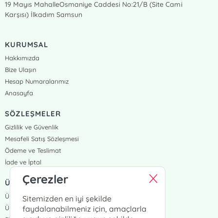
19 Mayıs MahalleOsmaniye Caddesi No:21/B (Site Cami
Karşısı) İlkadım Samsun
KURUMSAL
Hakkımızda
Bize Ulaşın
Hesap Numaralarımız
Anasayfa
SÖZLEŞMELER
Gizlilik ve Güvenlik
Mesafeli Satış Sözleşmesi
Ödeme ve Teslimat
İade ve İptal
Çerezler
ÜYELİK VE SİPARİŞ
Üye Girişi
Sitemizden en iyi şekilde
Üye Ol
faydalanabilmeniz için, amaçlarla