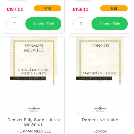
₺
187,00
%15
₺
158,10
%15
Sepete Ekle
Sepete Ekle
Denizci Billy Budd – İçrek
Daphnis ve Khloe
Bir Anlatı
HERMAN MELVİLLE
Longos