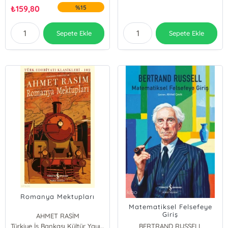
₺
159,80
%15
Sepete Ekle
Sepete Ekle
Romanya Mektupları
Matematiksel Felsefeye
Giriş
AHMET RASİM
Türkiye İş Bankası Kültür Yayınları
BERTRAND RUSSELL