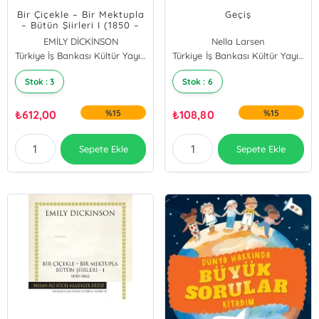
Bir Çiçekle – Bir Mektupla
Geçiş
– Bütün Şiirleri I (1850 –
1862) (Ciltli)
EMİLY DİCKİNSON
Nella Larsen
Türkiye İş Bankası Kültür Yayınları
Türkiye İş Bankası Kültür Yayınları
Stok : 3
Stok : 6
₺
612,00
%15
₺
108,80
%15
Sepete Ekle
Sepete Ekle