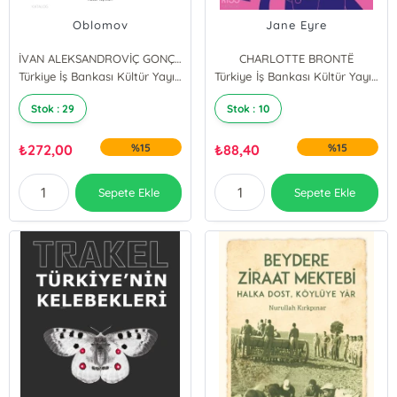
Oblomov
Jane Eyre
İVAN ALEKSANDROVİÇ GONÇAROV
CHARLOTTE BRONTË
Türkiye İş Bankası Kültür Yayınları
Türkiye İş Bankası Kültür Yayınları
Stok : 29
Stok : 10
₺
272,00
%15
₺
88,40
%15
Sepete Ekle
Sepete Ekle