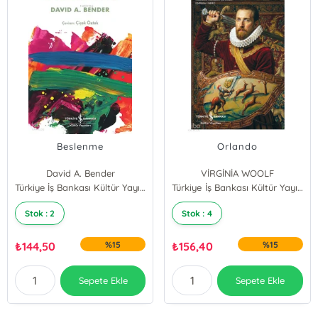
Beslenme
Orlando
David A. Bender
VİRGİNİA WOOLF
Türkiye İş Bankası Kültür Yayınları
Türkiye İş Bankası Kültür Yayınları
Stok : 2
Stok : 4
₺
144,50
%15
₺
156,40
%15
Sepete Ekle
Sepete Ekle