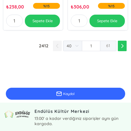
₺
238,00
%15
₺
306,00
%15
Sepete Ekle
Sepete Ekle
2412
61
E-Bülten Kayıt
Güncel bilgiler için kayıt olunuz
Kaydol
Endülüs Kültür Merkezi
13:00' a kadar verdiğiniz siparişler aynı gün
kargoda.