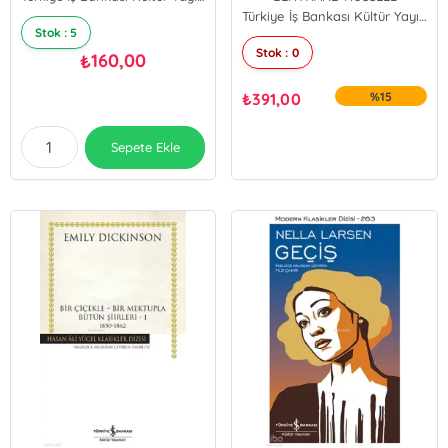
Türkiye İş Bankası Kültür Yayınları
Stok : 5
Stok : 0
160,00
₺
₺
391,00
%15
Sepete Ekle