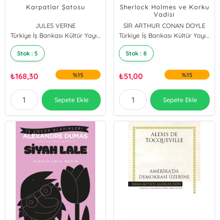
Karpatlar Şatosu
Sherlock Holmes ve Korku
Vadisi
JULES VERNE
SİR ARTHUR CONAN DOYLE
Türkiye İş Bankası Kültür Yayınları
Türkiye İş Bankası Kültür Yayınları
Stok : 5
Stok : 8
₺
168,30
%15
₺
51,00
%15
Sepete Ekle
Sepete Ekle