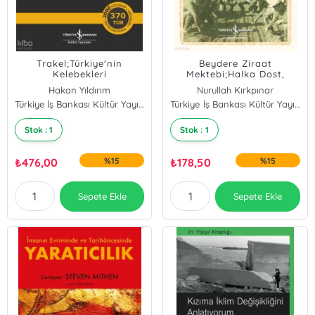
Trakel;Türkiye'nin
Beydere Ziraat
Kelebekleri
Mektebi;Halka Dost,
Köylüye Yar
Hakan Yıldırım
Nurullah Kırkpınar
Ömer L. Furtun
Türkiye İş Bankası Kültür Yayınları
Türkiye İş Bankası Kültür Yayınları
Umut Güngör
Stok : 1
Stok : 1
Onat Başbay
Kaan Yılmaz
Ali Bali
₺
476,00
%15
₺
178,50
%15
Merve Kurt
Sepete Ekle
Sepete Ekle