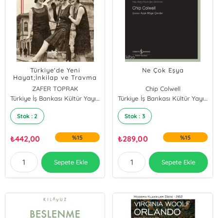
Türkiye'de Yeni
Ne Çok Eşya
Hayat;İnkilap ve Travma
1908-1928
ZAFER TOPRAK
Chip Colwell
Türkiye İş Bankası Kültür Yayınları
Türkiye İş Bankası Kültür Yayınları
Stok : 2
Stok : 3
₺
442,00
%15
₺
289,00
%15
Sepete Ekle
Sepete Ekle