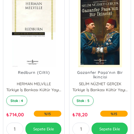
Redburn (Ciltli)
Gazanfer Paşa’nın Bir
İkincisi
HERMAN MELVİLLE
SELİM NÜZHET GERÇEK
Türkiye İş Bankası Kültür Yayınları
Türkiye İş Bankası Kültür Yayınları
Stok : 4
Stok : 5
₺
714,00
%15
₺
78,20
%15
Sepete Ekle
Sepete Ekle