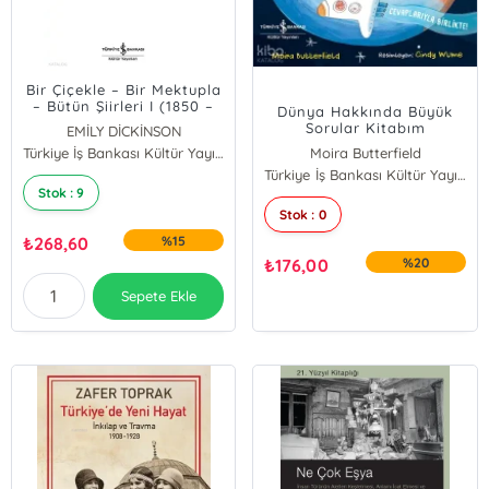
Bir Çiçekle – Bir Mektupla
– Bütün Şiirleri I (1850 –
Dünya Hakkında Büyük
1862)
Sorular Kitabım
EMİLY DİCKİNSON
Türkiye İş Bankası Kültür Yayınları
Moira Butterfield
Türkiye İş Bankası Kültür Yayınları
Stok : 9
Stok : 0
₺
268,60
%15
₺
176,00
%20
Sepete Ekle