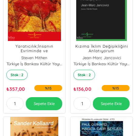
Yaratıcılık;İnsanın
Kızıma İklim Değişikliğini
Evriminde ve
Anlatıyorum
Tarihöncesinde
Steven Mithen
Jean-Marc Jancovici
Türkiye İş Bankası Kültür Yayınları
Türkiye İş Bankası Kültür Yayınları
Stok : 2
Stok : 2
₺
357,00
%15
₺
136,00
%15
Sepete Ekle
Sepete Ekle