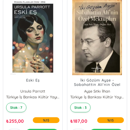
Eski Eş
İki Gözüm Ayşe -
Sabahattin Ali'nin Özel
Mektupları
Ursula Parrott
Ayşe Sıtkı İlhan
Türkiye İş Bankası Kültür Yayınları
Doğan Akın
Türkiye İş Bankası Kültür Yayınları
Stok : 7
Stok : 3
₺
255,00
%15
₺
187,00
%15