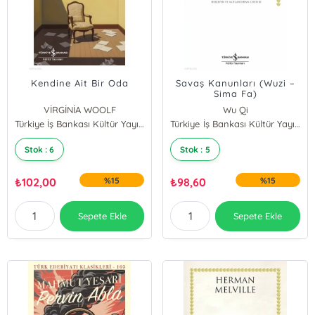
Kendine Ait Bir Oda
Savaş Kanunları (Wuzi –
Sima Fa)
VİRGİNİA WOOLF
Wu Qi
Türkiye İş Bankası Kültür Yayınları
Sima Rangju
Türkiye İş Bankası Kültür Yayınları
Stok : 6
Stok : 5
₺
102,00
%15
₺
98,60
%15
Sepete Ekle
Sepete Ekle