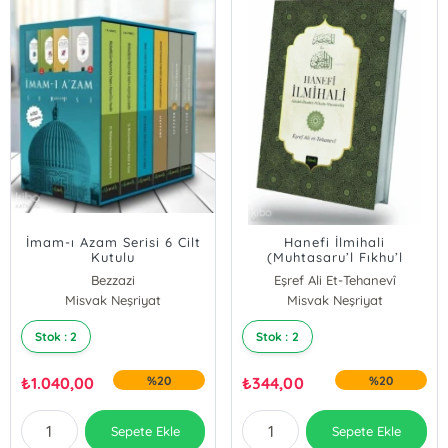
İmam-ı Azam Serisi 6 Cilt
Hanefi İlmihali
Kutulu
(Muhtasaru’l Fıkhu’l
Hanefi)
Bezzazi
Eşref Ali Et-Tehanevî
İbn Hacer Heytemi
Misvak Neşriyat
Misvak Neşriyat
Manastırlı İsmail Hakkı
Stok : 2
Stok : 2
₺
1.040,00
%20
₺
344,00
%20
Sepete Ekle
Sepete Ekle