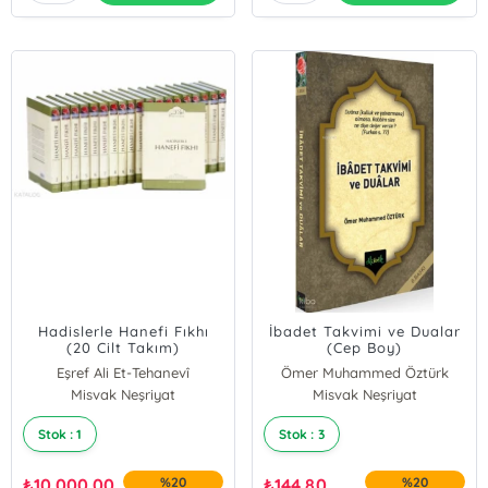
Hadislerle Hanefi Fıkhı
İbadet Takvimi ve Dualar
(20 Cilt Takım)
(Cep Boy)
Eşref Ali Et-Tehanevî
Ömer Muhammed Öztürk
Misvak Neşriyat
Misvak Neşriyat
Stok : 1
Stok : 3
₺
10.000,00
%20
₺
144,80
%20