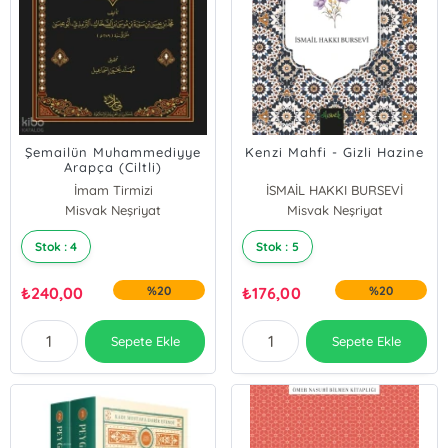
Şemailün Muhammediyye
Kenzi Mahfi - Gizli Hazine
Arapça (Ciltli)
İmam Tirmizi
İSMAİL HAKKI BURSEVİ
Misvak Neşriyat
Misvak Neşriyat
Stok : 4
Stok : 5
₺
240,00
%20
₺
176,00
%20
Sepete Ekle
Sepete Ekle