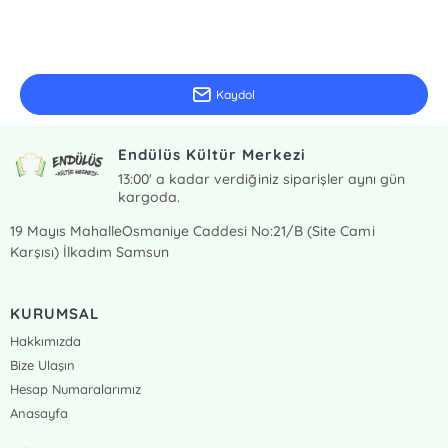
E-Bülten Kayıt
Güncel bilgiler için kayıt olunuz
Kaydol
Endülüs Kültür Merkezi
13:00' a kadar verdiğiniz siparişler aynı gün
kargoda.
19 Mayıs MahalleOsmaniye Caddesi No:21/B (Site Cami
Karşısı) İlkadım Samsun
KURUMSAL
Hakkımızda
Bize Ulaşın
Hesap Numaralarımız
Anasayfa