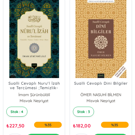
Sualli Cevaplı Nuru'l İzah
Sualli Cevaplı Dini Bilgiler
ve Tercümesi ;Temizlik-
Namaz-Zekat-Oruç-Hacc
İmam Şürünbülâlî
ÖMER NASUHİ BİLMEN
Misvak Neşriyat
Misvak Neşriyat
Stok : 4
Stok : 3
₺
227,50
%35
₺
182,00
%35