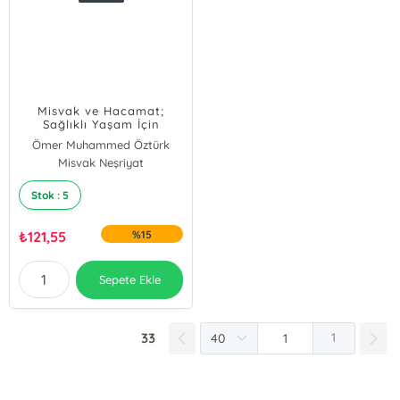
Misvak ve Hacamat;
Sağlıklı Yaşam İçin
Vazgeçilmeyecek İki
Ömer Muhammed Öztürk
Sünnet Vazgeçilmeyecek
Misvak Neşriyat
İki Sünnet (Cep Boy)
Stok : 5
₺
121,55
%15
Sepete Ekle
33
1