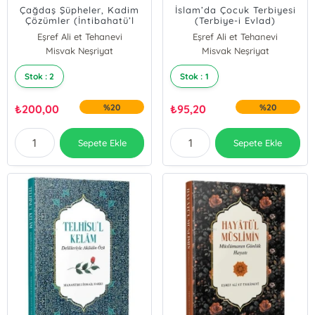
Çağdaş Şüpheler, Kadim
İslam’da Çocuk Terbiyesi
Çözümler (İntibahatü’l
(Terbiye-i Evlad)
Müfide)
Eşref Ali et Tehanevi
Eşref Ali et Tehanevi
Misvak Neşriyat
Misvak Neşriyat
Stok : 2
Stok : 1
₺
200,00
%20
₺
95,20
%20
Sepete Ekle
Sepete Ekle