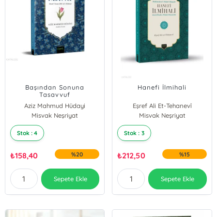
Başından Sonuna
Hanefi İlmihali
Tasavvuf
Aziz Mahmud Hüdayi
Eşref Ali Et-Tehanevî
Misvak Neşriyat
Misvak Neşriyat
Stok : 4
Stok : 3
₺
158,40
%20
₺
212,50
%15
Sepete Ekle
Sepete Ekle