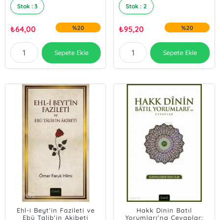
Stok : 3
Stok : 2
₺
64,00
%20
₺
95,20
%20
Sepete Ekle
Sepete Ekle
Ehl-i Beyt'in Fazileti ve
Hakk Dinin Batıl
Ebü Talib'in Akibeti
Yorumları'na Cevaplar;