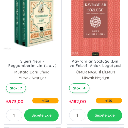
Siyeri Nebi -
Kavramlar Sözlüğü ;Dini
Peygamberimizin (s.a.v)
ve Felsefi Ahlak Lugatçesi
Hayatı (2 Cilt Kutulu
Mustafa Darir Efendi
ÖMER NASUHİ BİLMEN
Takım)
Misvak Neşriyat
Misvak Neşriyat
Stok : 7
Stok : 4
₺
973,00
%30
₺
182,00
%35
Sepete Ekle
Sepete Ekle