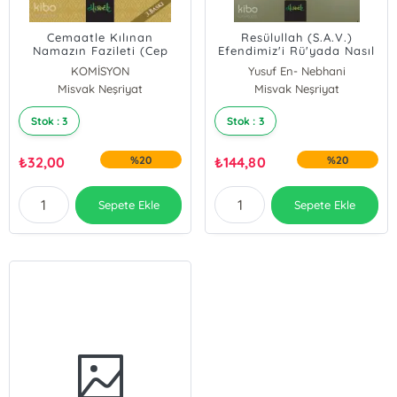
Cemaatle Kılınan
Resülullah (S.A.V.)
Namazın Fazileti (Cep
Efendimiz'i Rü'yada Nasıl
Boy)
Görebiliriz?
KOMİSYON
Yusuf En- Nebhani
Misvak Neşriyat
Misvak Neşriyat
Stok : 3
Stok : 3
₺
32,00
%20
₺
144,80
%20
Sepete Ekle
Sepete Ekle