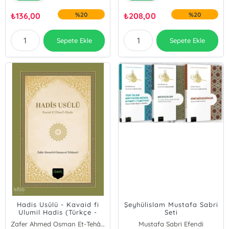
₺
136,00
%20
₺
208,00
%20
Sepete Ekle
Sepete Ekle
Hadis Usûlü - Kavaid fi
Şeyhülislam Mustafa Sabri
Ulumil Hadis (Türkçe -
Seti
Arapça)
Zafer Ahmed Osman Et-Tehânevî
Mustafa Sabri Efendi