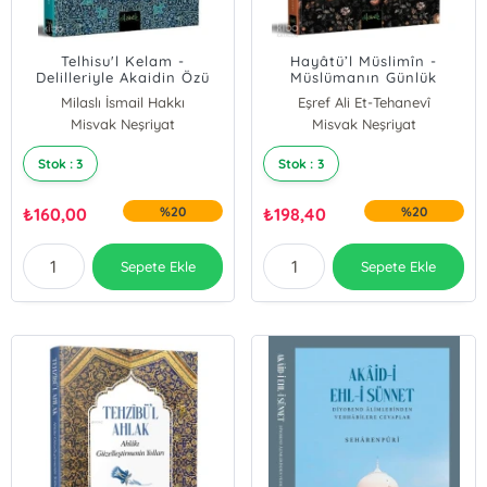
Telhisu'l Kelam -
Hayâtü’l Müslimîn -
Delilleriyle Akaidin Özü
Müslümanın Günlük
Hayatı
Milaslı İsmail Hakkı
Eşref Ali Et-Tehanevî
Misvak Neşriyat
Misvak Neşriyat
Stok : 3
Stok : 3
₺
160,00
%20
₺
198,40
%20
Sepete Ekle
Sepete Ekle