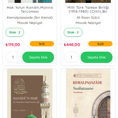
Hak Yolun Kandili;Münira
Milli Türk Talebe Birliği
Tercümesi
(1916-1980) (Ciltli);Bir
Neslin İnşası
Kemalpaşazade (İbn Kemal)
Ali İhsan Gülcü
Misvak Neşriyat
Misvak Neşriyat
Stok : 2
Stok : 2
₺
119,00
%15
₺
448,00
%20
Sepete Ekle
Sepete Ekle