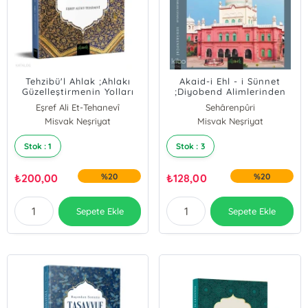
Tehzibü'l Ahlak ;Ahlakı
Akaid-i Ehl - i Sünnet
Güzelleştirmenin Yolları
;Diyobend Alimlerinden
Vehhabilere Cevaplar
Eşref Ali Et-Tehanevî
Sehârenpûri
Misvak Neşriyat
Misvak Neşriyat
Stok : 1
Stok : 3
₺
200,00
%20
₺
128,00
%20
Sepete Ekle
Sepete Ekle