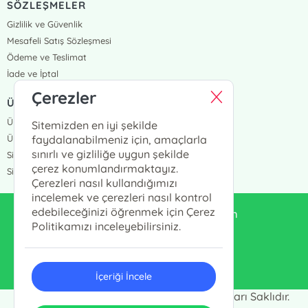
SÖZLEŞMELER
Gizlilik ve Güvenlik
Mesafeli Satış Sözleşmesi
Ödeme ve Teslimat
İade ve İptal
Çerezler
ÜYELİK VE SİPARİŞ
Üye Girişi
Sitemizden en iyi şekilde
Üye Ol
faydalanabilmeniz için, amaçlarla
sınırlı ve gizliliğe uygun şekilde
Sipariş Takip
çerez konumlandırmaktayız.
Siparişlerim
Çerezleri nasıl kullandığımızı
incelemek ve çerezleri nasıl kontrol
edebileceğinizi öğrenmek için Çerez
enduluskitabevi@gmail.com
Politikamızı inceleyebilirsiniz.
0553 333 13 55
İçeriği İncele
Endülüs Kültür Merkezi © 2024 - Tüm Hakları Saklıdır.