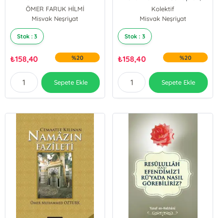
İslam Kalesindeki Truva
ÖMER FARUK HİLMİ
Kolektif
Atları
Misvak Neşriyat
Misvak Neşriyat
Stok : 3
Stok : 3
₺
158,40
%20
₺
158,40
%20
Sepete Ekle
Sepete Ekle