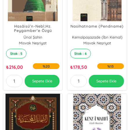
Hasâisü'n-Nebî;Hz.
Nasihatname (Pendname)
Peygamber'e Özgü
Hususlar
Ünal Şahin
Kemalpaşazade (İbn Kemal)
Misvak Neşriyat
Misvak Neşriyat
Stok : 5
Stok : 6
₺
216,00
%20
₺
178,50
%15
Sepete Ekle
Sepete Ekle