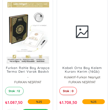
Furkan Rahle Boy Arapça
Kabeli Orta Boy Kalem
Termo Deri Varak Baskılı
Kuranı Kerim (16Gb)
Gölgeli Siyah Kuranı
-
Kolektif-Furkan Neşriyat
Kerim + Gölgeli Elifba +
FURKAN NEŞRİYAT
FURKAN NEŞRİYAT
Silinebilir Tükenmez
Kalem (Frixion Model)
Stok : 12
Stok : 0
₺
1.087,50
%25
₺
1.708,50
%25