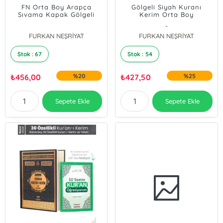
FN Orta Boy Arapça
Gölgeli Siyah Kuranı
Sıvama Kapak Gölgeli
Kerim Orta Boy
Kuranı Kerim - Beyaz
-
FURKAN NEŞRİYAT
FURKAN NEŞRİYAT
Stok : 67
Stok : 54
₺
456,00
%20
₺
427,50
%25
Sepete Ekle
Sepete Ekle