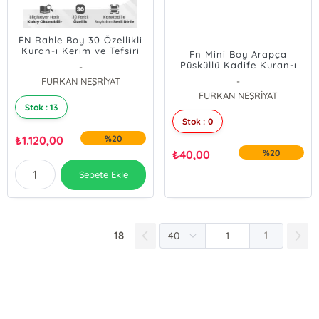
FN Rahle Boy 30 Özellikli
Kuran-ı Kerim ve Tefsiri
Fn Mini Boy Arapça
(10 Saatte Kuran
Püsküllü Kadife Kuran-ı
-
Öğreniyorum Kitabı
Kerim
FURKAN NEŞRİYAT
-
Hediyeli) - Kabe
FURKAN NEŞRİYAT
Stok : 13
Stok : 0
₺
1.120,00
%20
₺
40,00
%20
Sepete Ekle
18
1
E-Bülten Kayıt