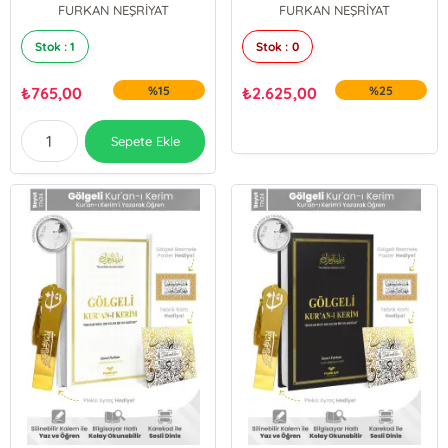
FURKAN NEŞRİYAT
FURKAN NEŞRİYAT
Bayrağı + Cam İnci Tesbih
+ Taşıma Çantası Hediye
Seti
Stok : 1
Stok : 0
₺
765,00
%15
₺
2.625,00
%25
Sepete Ekle