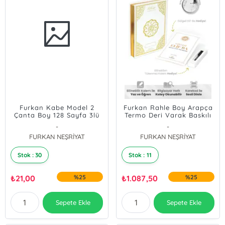
Furkan Kabe Model 2
Furkan Rahle Boy Arapça
Çanta Boy 128 Sayfa 3lü
Termo Deri Varak Baskılı
Karton Kapak Yasin -
Beyaz Gölgeli Kuranı
-
-
beyaz
Kerim + Gölgeli Elifba +
FURKAN NEŞRİYAT
FURKAN NEŞRİYAT
Silinebilir Tükenmez
Kalem (Frixion Model)
Stok : 30
Stok : 11
₺
21,00
%25
₺
1.087,50
%25
Sepete Ekle
Sepete Ekle