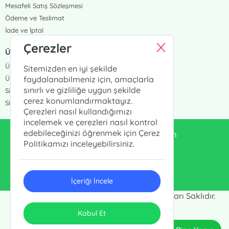
Mesafeli Satış Sözleşmesi
Ödeme ve Teslimat
İade ve İptal
Çerezler
ÜYELİK VE SİPARİŞ
Üye Girişi
Sitemizden en iyi şekilde
Üye Ol
faydalanabilmeniz için, amaçlarla
sınırlı ve gizliliğe uygun şekilde
Sipariş Takip
çerez konumlandırmaktayız.
Siparişlerim
Çerezleri nasıl kullandığımızı
incelemek ve çerezleri nasıl kontrol
edebileceğinizi öğrenmek için Çerez
enduluskitabevi@gmail.com
Politikamızı inceleyebilirsiniz.
0553 333 13 55
İçeriği İncele
Endülüs Kültür Merkezi © 2024 - Tüm Hakları Saklıdır.
ONSO
Tasarım & Uygulama
Kabul Et