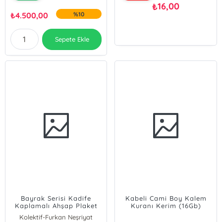
16,00
₺
₺
4.500,00
%10
Sepete Ekle
Bayrak Serisi Kadife
Kabeli Cami Boy Kalem
Kaplamalı Ahşap Plaket
Kuranı Kerim (16Gb)
Kutu + Çanta Boy Arapça
Kolektif-Furkan Neşriyat
Kadife Kuran + Türk