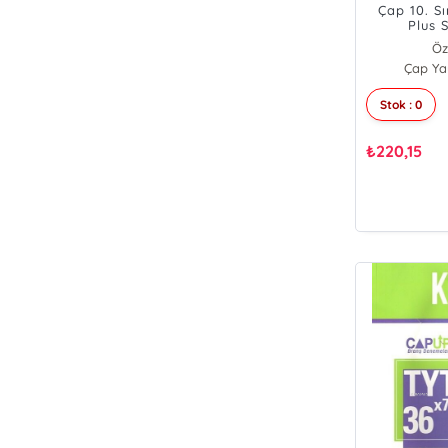
Çap 10. Sı
Plus 
Öz
Çap Yay
FER
BAL
Stok : 0
₺
220,15