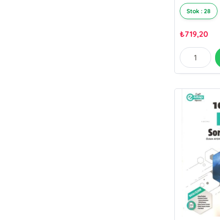
Stok : 28
₺
719,20