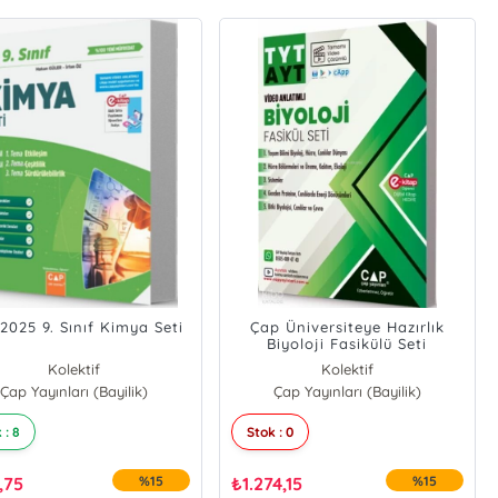
2025 9. Sınıf Kimya Seti
Çap Üniversiteye Hazırlık
Biyoloji Fasikülü Seti
Kolektif
Kolektif
Çap Yayınları (Bayilik)
Çap Yayınları (Bayilik)
 : 8
Stok : 0
,75
%15
₺
1.274,15
%15