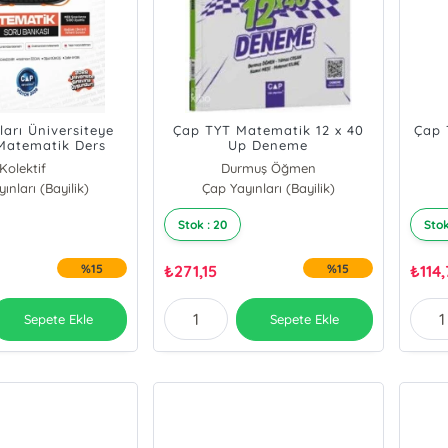
ları Üniversiteye
Çap TYT Matematik 12 x 40
Çap 
 Matematik Ders
Up Deneme
 Maarif Modeli
Kolektif
Durmuş Öğmen
 Soru Bankası
ınları (Bayilik)
Çap Yayınları (Bayilik)
Stok : 20
Stok
%15
₺
271,15
%15
₺
114
Sepete Ekle
Sepete Ekle