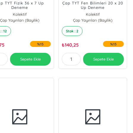
p TYT Fizik 36 x 7 Up
Çap TYT Fen Bilimleri 20 x 20
Deneme
Up Deneme
Kolektif
Kolektif
Çap Yayınları (Bayilik)
Çap Yayınları (Bayilik)
 : 12
Stok : 2
,75
%15
₺
140,25
%15
Sepete Ekle
Sepete Ekle