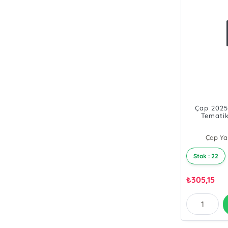
Çap 2025 
Tematik
Çap Yay
Stok : 22
₺
305,15