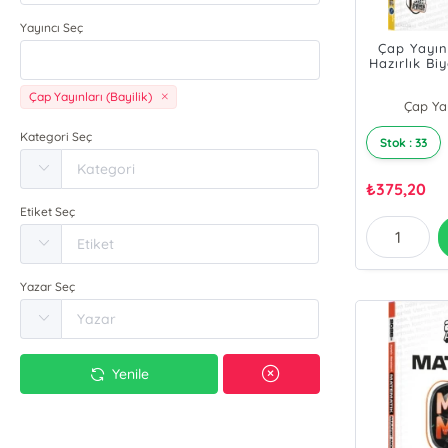
Yayıncı Seç
Çap Yayın
Hazırlık Bi
Maarif Mod
Çap Yayınları (Bayilik)
Çap Yay
Kategori Seç
Stok : 33
₺
375,20
Etiket Seç
Yazar Seç
Yenile