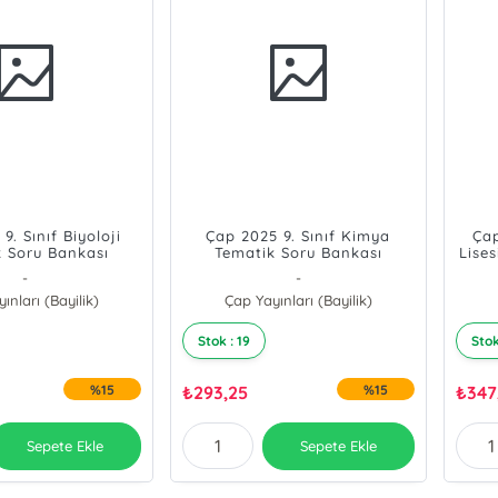
9. Sınıf Biyoloji
Çap 2025 9. Sınıf Kimya
Çap
 Soru Bankası
Tematik Soru Bankası
Lises
-
-
ınları (Bayilik)
Çap Yayınları (Bayilik)
Stok : 19
Stok
%15
₺
293,25
%15
₺
347
Sepete Ekle
Sepete Ekle