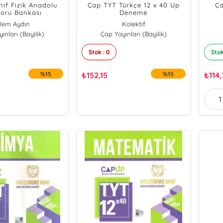
nıf Fizik Anadolu
Çap TYT Türkçe 12 x 40 Up
Ça
Soru Bankası
Deneme
lem Aydın
Kolektif
ınları (Bayilik)
HAT ARSLAN
Çap Yayınları (Bayilik)
AMİR AÇAR
Stok : 0
Stok
%15
₺
152,15
%15
₺
114