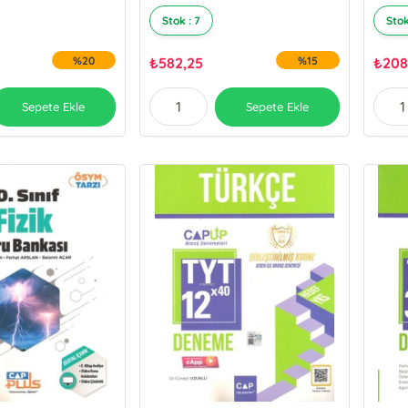
Stok : 7
Stok
%20
₺
582,25
%15
₺
208
Sepete Ekle
Sepete Ekle