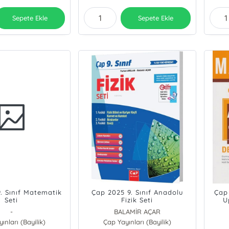
Sepete Ekle
Sepete Ekle
. Sınıf Matematik
Çap 2025 9. Sınıf Anadolu
Çap
Seti
Fizik Seti
U
-
BALAMİR AÇAR
ınları (Bayilik)
Çap Yayınları (Bayilik)
FERHAT ARSLAN