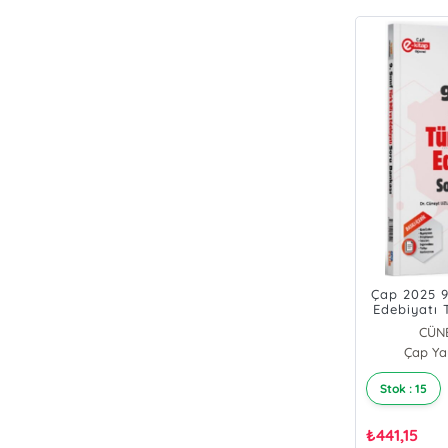
Çap 2025 9.
Edebiyatı 
CÜN
Çap Yay
N. M
Stok : 15
₺
441,15