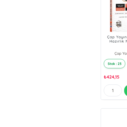
Çap Yayın
Hazırlık
Platosu
Tematik
Çap Yay
Stok : 23
₺
424,15