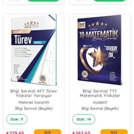
Bilgi Sarmal AYT Türev
Bilgi Sarmal TYT
Yıldızlar Yarışıyor
Matematik Yıldızlar
Etkileşimli Fasikülü
Yarışıyor 10 lu Branş
Mehmet Karanfil
Kolektif
Denemesi
Bilgi Sarmal (Bayilik)
Muharrem Ersen
Bilgi Sarmal (Bayilik)
Muhlis Akın
Stok : 9
Stok : 14
Ömür Algır
Emre Polat
CELAL DEMİR
₺
279,65
%15
₺
262,65
%15