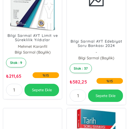
Bilgi Sarmal AYT Limit ve
Süreklilik Yıldızlar
Bilgi Sarmal AYT Edebiyat
Yarışıyor Etkileşimli
Soru Bankası 2024
Mehmet Karanfil
Fasikülü
Bilgi Sarmal (Bayilik)
Muharrem Ersen
-
Bilgi Sarmal (Bayilik)
Stok : 9
Stok : 37
₺
211,65
%15
₺
582,25
%15
Sepete Ekle
Sepete Ekle