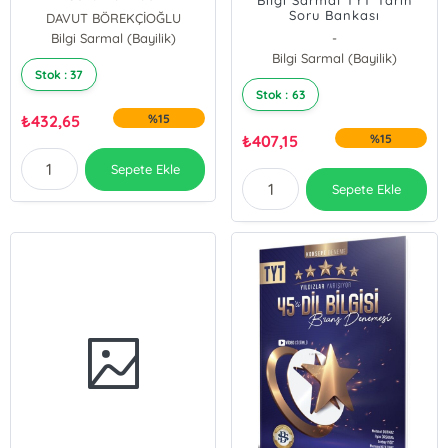
Bilgi Sarmal TYT Tarih
Soru Bankası
DAVUT BÖREKÇİOĞLU
Bilgi Sarmal (Bayilik)
Hüseyin Acarlı
-
Bilgi Sarmal (Bayilik)
Stok : 37
Stok : 63
₺
432,65
%15
₺
407,15
%15
Sepete Ekle
Sepete Ekle