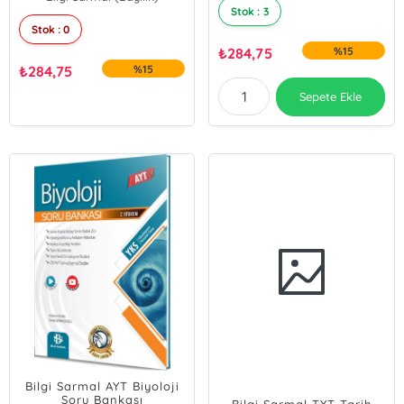
Stok : 3
Memnan Kızıltunç
Arda Sindel
Stok : 0
₺
284,75
%15
₺
284,75
%15
Sepete Ekle
Bilgi Sarmal AYT Biyoloji
Soru Bankası