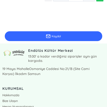
E-Bülten Kayıt
Güncel bilgiler için kayıt olunuz
Kaydol
Endülüs Kültür Merkezi
13:00' a kadar verdiğiniz siparişler aynı gün
kargoda.
19 Mayıs MahalleOsmaniye Caddesi No:21/B (Site Cami
Karşısı) İlkadım Samsun
KURUMSAL
Hakkımızda
Bize Ulaşın
Hesap Numaralarımız