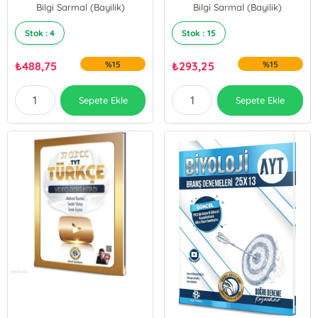
Bilgi Sarmal (Bayilik)
Serdal Yılmaz
Bilgi Sarmal (Bayilik)
Tuncay Ateş
Emek Taştan
Stok : 4
Stok : 15
₺
488,75
%15
₺
293,25
%15
Sepete Ekle
Sepete Ekle