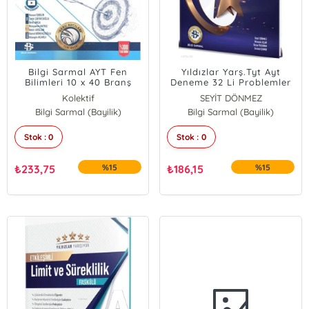
Bilgi Sarmal AYT Fen
Yıldızlar Yarş.Tyt Ayt
Bilimleri 10 x 40 Branş
Deneme 32 Li Problemler
Denemeleri
-24
Kolektif
SEYİT DÖNMEZ
Bilgi Sarmal (Bayilik)
Bilgi Sarmal (Bayilik)
Stok : 0
Stok : 0
₺
233,75
%15
₺
186,15
%15