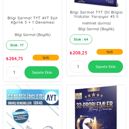
Bilgi Sarmal TYT Dil Bilgisi
Yıldızlar Yarışıyor 45 li
Bilgi Sarmal TYT AYT Eşit
Branş Denemesi
Ağırlık 5 + 1 Denemesi
mehmet durmaz
-
Bilgi Sarmal (Bayilik)
İLYAS ÖRSKAYA
Bilgi Sarmal (Bayilik)
Stok : 64
Stok : 17
₺
208,25
%15
₺
284,75
%15
Sepete Ekle
Sepete Ekle