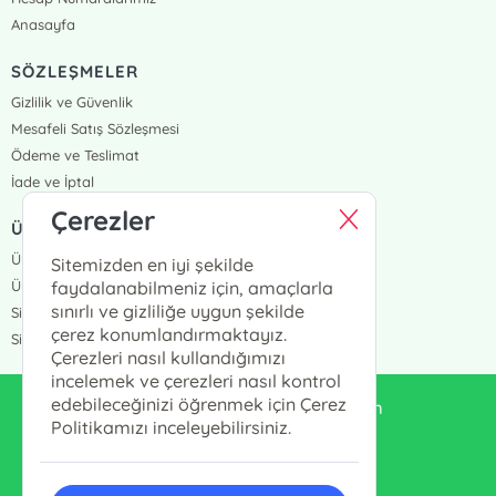
Anasayfa
SÖZLEŞMELER
Gizlilik ve Güvenlik
Mesafeli Satış Sözleşmesi
Ödeme ve Teslimat
İade ve İptal
Çerezler
ÜYELİK VE SİPARİŞ
Üye Girişi
Sitemizden en iyi şekilde
Üye Ol
faydalanabilmeniz için, amaçlarla
sınırlı ve gizliliğe uygun şekilde
Sipariş Takip
çerez konumlandırmaktayız.
Siparişlerim
Çerezleri nasıl kullandığımızı
incelemek ve çerezleri nasıl kontrol
edebileceğinizi öğrenmek için Çerez
enduluskitabevi@gmail.com
Politikamızı inceleyebilirsiniz.
0553 333 13 55