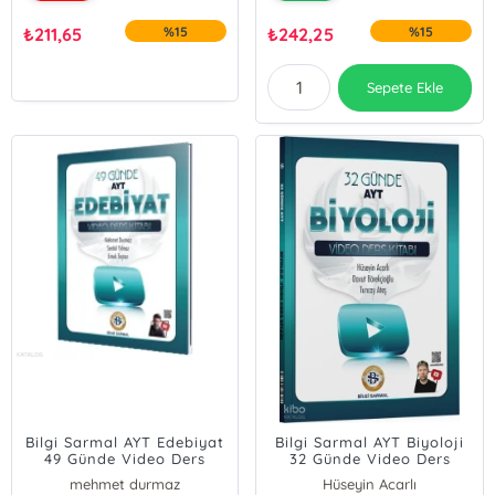
₺
211,65
%15
₺
242,25
%15
Sepete Ekle
Bilgi Sarmal AYT Edebiyat
Bilgi Sarmal AYT Biyoloji
49 Günde Video Ders
32 Günde Video Ders
Kitabı
Kitabı
mehmet durmaz
Hüseyin Acarlı