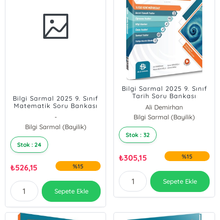
Bilgi Sarmal 2025 9. Sınıf
Tarih Soru Bankası
Bilgi Sarmal 2025 9. Sınıf
Matematik Soru Bankası
Ali Demirhan
-
Bilgi Sarmal (Bayilik)
Hasan Benlioğlu
Bilgi Sarmal (Bayilik)
Stok : 32
Stok : 24
₺
305,15
%15
₺
526,15
%15
Sepete Ekle
Sepete Ekle