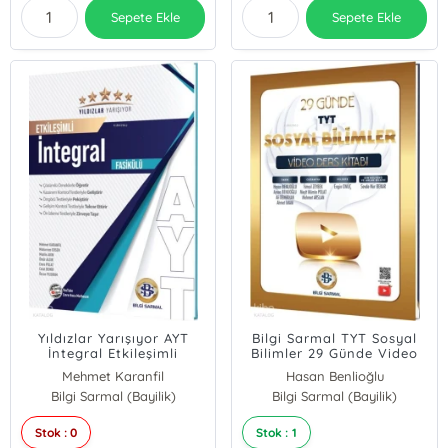
Sepete Ekle
Sepete Ekle
Yıldızlar Yarışıyor AYT
Bilgi Sarmal TYT Sosyal
İntegral Etkileşimli
Bilimler 29 Günde Video
Fasikülü
Ders Kitabı
Mehmet Karanfil
Hasan Benlioğlu
Bilgi Sarmal (Bayilik)
Muharrem Ersen
Bilgi Sarmal (Bayilik)
İsmail Zeybek
Stok : 0
Stok : 1