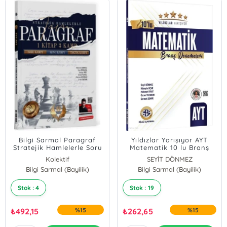
Bilgi Sarmal Paragraf
Yıldızlar Yarışıyor AYT
Stratejik Hamlelerle Soru
Matematik 10 lu Branş
ve Konu Kampı
Denemesi
Kolektif
SEYİT DÖNMEZ
Bilgi Sarmal (Bayilik)
Bilgi Sarmal (Bayilik)
Hüseyin Uçar
Stok : 4
Stok : 19
₺
492,15
%15
₺
262,65
%15