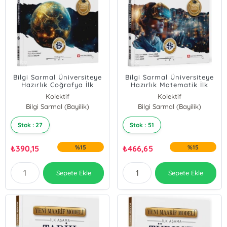
Bilgi Sarmal Üniversiteye
Bilgi Sarmal Üniversiteye
Hazırlık Coğrafya İlk
Hazırlık Matematik İlk
Aşama Maarif Model Soru
Aşama Maarif Model Soru
Kolektif
Kolektif
Bankası
Bankası
Bilgi Sarmal (Bayilik)
Bilgi Sarmal (Bayilik)
Stok : 27
Stok : 51
₺
390,15
%15
₺
466,65
%15
Sepete Ekle
Sepete Ekle