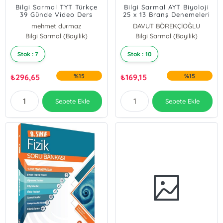
Bilgi Sarmal TYT Türkçe
Bilgi Sarmal AYT Biyoloji
39 Günde Video Ders
25 x 13 Branş Denemeleri
Kitabı
mehmet durmaz
DAVUT BÖREKÇİOĞLU
Bilgi Sarmal (Bayilik)
Serdal Yılmaz
Bilgi Sarmal (Bayilik)
Ümit Demir
Emek Taştan
Stok : 7
Stok : 10
₺
296,65
%15
₺
169,15
%15
Sepete Ekle
Sepete Ekle