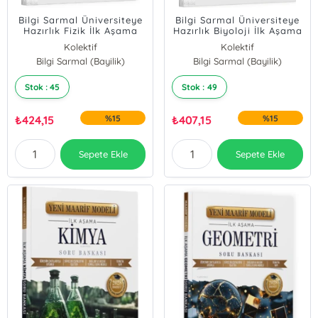
Bilgi Sarmal Üniversiteye
Bilgi Sarmal Üniversiteye
Hazırlık Fizik İlk Aşama
Hazırlık Biyoloji İlk Aşama
Maarif Model Soru
Maarif Model Soru
Kolektif
Kolektif
Bankası
Bankası
Bilgi Sarmal (Bayilik)
Bilgi Sarmal (Bayilik)
Stok : 45
Stok : 49
₺
424,15
%15
₺
407,15
%15
Sepete Ekle
Sepete Ekle