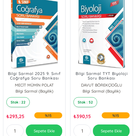
Bilgi Sarmal 2025 9. Sınıf
Bilgi Sarmal TYT Biyoloji
Coğrafya Soru Bankası
Soru Bankası
MECİT MÜMİN POLAT
DAVUT BÖREKÇİOĞLU
Bilgi Sarmal (Bayilik)
İsmail Zeybek
Bilgi Sarmal (Bayilik)
Hüseyin Acarlı
Stok : 22
Stok : 52
₺
293,25
%15
₺
390,15
%15
Sepete Ekle
Sepete Ekle