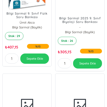
Bilgi Sarmal 9. Sınıf Fizik
Soru Bankası
Bilgi Sarmal 2025 9. Sınıf
Biyoloji Soru Bankası
Ümit Akca
Bilgi Sarmal (Bayilik)
Hasan İşbilir
-
Cenk Çayırcıoğlu
Bilgi Sarmal (Bayilik)
Stok : 29
Stok : 26
₺
407,15
%15
₺
305,15
%15
Sepete Ekle
Sepete Ekle