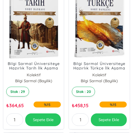
Bilgi Sarmal Üniversiteye
Bilgi Sarmal Üniversiteye
Hazırlık Tarih İlk Aşama
Hazırlık Türkçe İlk Aşama
Maarif Model Soru
Maarif Model Soru
Kolektif
Kolektif
Bankası
Bankası
Bilgi Sarmal (Bayilik)
Bilgi Sarmal (Bayilik)
Stok : 29
Stok : 20
₺
364,65
%15
₺
458,15
%15
Sepete Ekle
Sepete Ekle