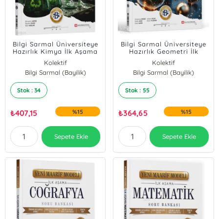
Bilgi Sarmal Üniversiteye
Bilgi Sarmal Üniversiteye
Hazırlık Kimya İlk Aşama
Hazırlık Geometri İlk
Maarif Model Soru
Aşama Maarif Model Soru
Kolektif
Kolektif
Bankası
Bankası
Bilgi Sarmal (Bayilik)
Bilgi Sarmal (Bayilik)
Stok : 34
Stok : 55
₺
407,15
%15
₺
364,65
%15
Sepete Ekle
Sepete Ekle