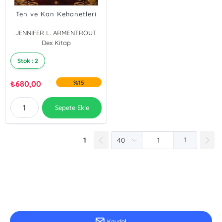
Ten ve Kan Kehanetleri
JENNİFER L. ARMENTROUT
Rayvn Salvador
Dex Kitap
Stok : 2
₺
680,00
%15
Sepete Ekle
1
1
E-Bülten Kayıt
Güncel bilgiler için kayıt olunuz
Kaydol