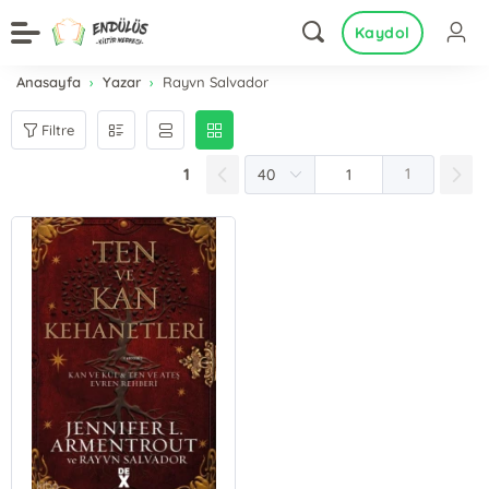
Kaydol
Anasayfa
Yazar
Rayvn Salvador
Filtre
1
1