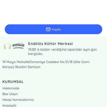
E-Bülten Kayıt
Güncel bilgiler için kayıt olunuz
Kaydol
Endülüs Kültür Merkezi
13:00' a kadar verdiğiniz siparişler aynı gün
kargoda.
19 Mayıs MahalleOsmaniye Caddesi No:21/B (Site Cami
Karşısı) İlkadım Samsun
KURUMSAL
Hakkımızda
Bize Ulaşın
Hesap Numaralarımız
Anasayfa