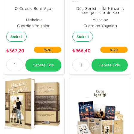
O Çocuk Beni Aşar
Düş Serisi – İki Kitaplık
Hediyeli Kutulu Set
Mishelov
Mishelov
Guardian Yayınları
Guardian Yayınları
Stok : 1
Stok : 1
₺
367,20
%20
₺
966,40
%20
Sepete Ekle
Sepete Ekle