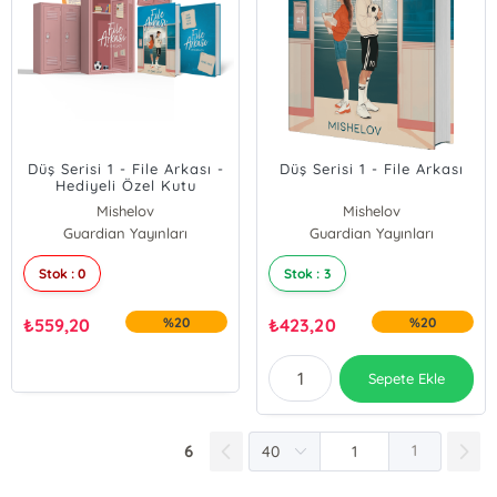
Düş Serisi 1 - File Arkası -
Düş Serisi 1 - File Arkası
Hediyeli Özel Kutu
Mishelov
Mishelov
Guardian Yayınları
Guardian Yayınları
Stok : 0
Stok : 3
₺
559,20
%20
₺
423,20
%20
Sepete Ekle
6
1