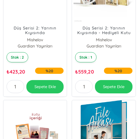
Düş Serisi 2: Yarının
Düş Serisi 2: Yarının
Kıyısında
Kıyısında - Hediyeli Kutu
Mishelov
Mishelov
Guardian Yayınları
Guardian Yayınları
Stok : 2
Stok : 1
₺
423,20
%20
₺
559,20
%20
Sepete Ekle
Sepete Ekle