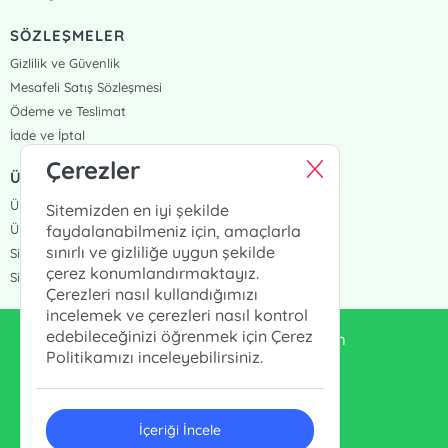
SÖZLEŞMELER
Gizlilik ve Güvenlik
Mesafeli Satış Sözleşmesi
Ödeme ve Teslimat
İade ve İptal
Çerezler
ÜYELİK VE SİPARİŞ
Üye Girişi
Sitemizden en iyi şekilde
Üye Ol
faydalanabilmeniz için, amaçlarla
sınırlı ve gizliliğe uygun şekilde
Sipariş Takip
çerez konumlandırmaktayız.
Siparişlerim
Çerezleri nasıl kullandığımızı
incelemek ve çerezleri nasıl kontrol
edebileceğinizi öğrenmek için Çerez
enduluskitabevi@gmail.com
Politikamızı inceleyebilirsiniz.
0553 333 13 55
İçeriği İncele