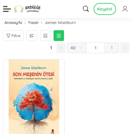
Kaydol
Anasayfa
Yazar
James Washburn
Filtre
1
1