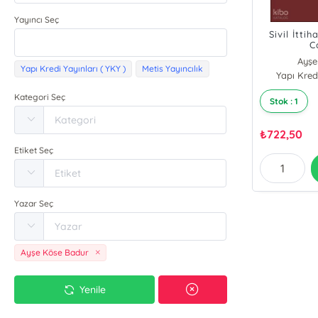
Yayıncı Seç
Sivil İtti
C
Ayşe
Yapı Kredi Yayınları ( YKY )
Metis Yayıncılık
Yapı Kredi
Kategori Seç
Stok : 1
₺
722,50
Etiket Seç
Yazar Seç
Ayşe Köse Badur
Yenile