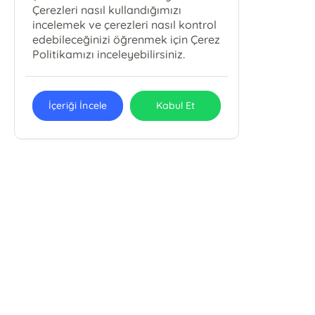
Çerezleri nasıl kullandığımızı
incelemek ve çerezleri nasıl kontrol
edebileceğinizi öğrenmek için Çerez
Politikamızı inceleyebilirsiniz.
İçeriği İncele
Kabul Et
E-Bülten Kayıt
Güncel bilgiler için kayıt olunuz
Endülüs Kültür Merkezi