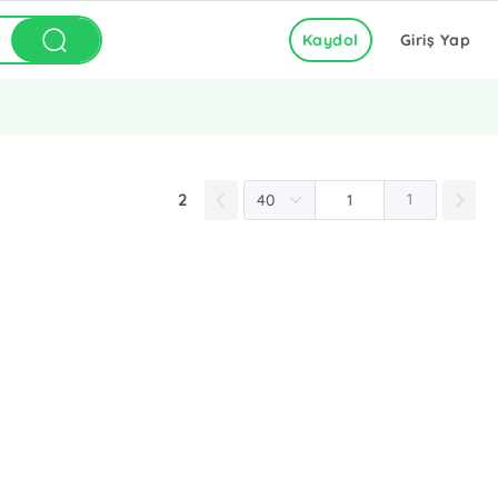
Kaydol
Giriş Yap
2
1