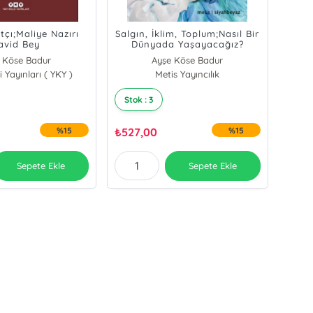
hatçı;Maliye Nazırı
Salgın, İklim, Toplum;Nasıl Bir
avid Bey
Dünyada Yaşayacağız?
 Köse Badur
Ayşe Köse Badur
 Yayınları ( YKY )
Metis Yayıncılık
Stok : 3
%15
₺
527,00
%15
Sepete Ekle
Sepete Ekle