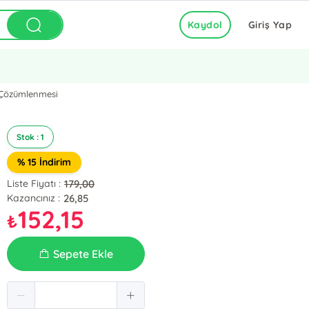
Kaydol
Giriş Yap
a Çözümlenmesi
Stok : 1
% 15 İndirim
179,00
Liste Fiyatı :
26,85
Kazancınız :
152,15
₺
Sepete Ekle