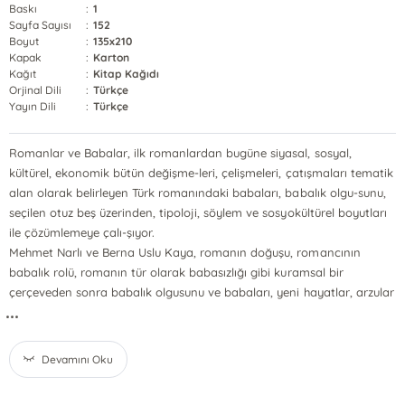
Baskı
:
1
Sayfa Sayısı
:
152
Boyut
:
135x210
Kapak
:
Karton
Kağıt
:
Kitap Kağıdı
Orjinal Dili
:
Türkçe
Yayın Dili
:
Türkçe
Romanlar ve Babalar, ilk romanlardan bugüne siyasal, sosyal,
kültürel, ekonomik bütün değişme-leri, çelişmeleri, çatışmaları tematik
alan olarak belirleyen Türk romanındaki babaları, babalık olgu-sunu,
seçilen otuz beş üzerinden, tipoloji, söylem ve sosyokültürel boyutları
ile çözümlemeye çalı-şıyor.
Mehmet Narlı ve Berna Uslu Kaya, romanın doğuşu, romancının
babalık rolü, romanın tür olarak babasızlığı gibi kuramsal bir
çerçeveden sonra babalık olgusunu ve babaları, yeni hayatlar, arzular
...
Devamını Oku