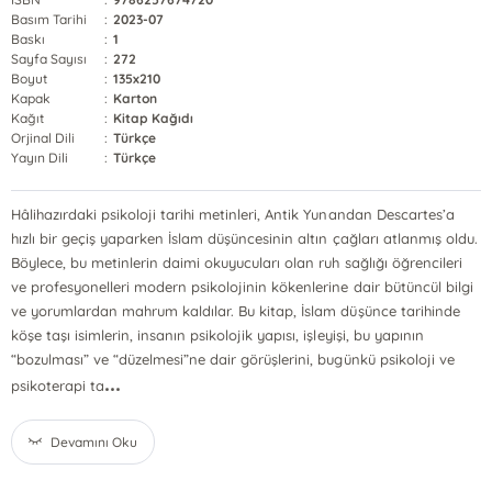
Basım Tarihi
:
2023-07
Baskı
:
1
Sayfa Sayısı
:
272
Boyut
:
135x210
Kapak
:
Karton
Kağıt
:
Kitap Kağıdı
Orjinal Dili
:
Türkçe
Yayın Dili
:
Türkçe
Hâlihazırdaki psikoloji tarihi metinleri, Antik Yunandan Descartes’a
hızlı bir geçiş yaparken İslam düşüncesinin altın çağları atlanmış oldu.
Böylece, bu metinlerin daimi okuyucuları olan ruh sağlığı öğrencileri
ve profesyonelleri modern psikolojinin kökenlerine dair bütüncül bilgi
ve yorumlardan mahrum kaldılar. Bu kitap, İslam düşünce tarihinde
köşe taşı isimlerin, insanın psikolojik yapısı, işleyişi, bu yapının
“bozulması” ve “düzelmesi”ne dair görüşlerini, bugünkü psikoloji ve
...
psikoterapi ta
Devamını Oku