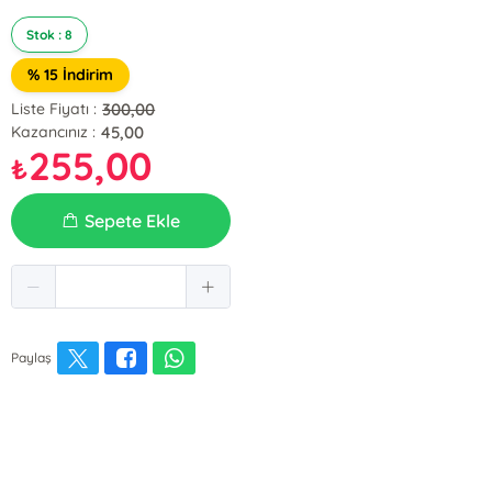
Stok : 8
% 15 İndirim
300,00
Liste Fiyatı :
45,00
Kazancınız :
255,00
₺
Sepete Ekle
Paylaş