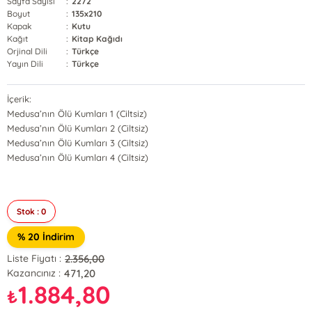
Sayfa Sayısı
:
2272
Boyut
:
135x210
Kapak
:
Kutu
Kağıt
:
Kitap Kağıdı
Orjinal Dili
:
Türkçe
Yayın Dili
:
Türkçe
İçerik:
Medusa’nın Ölü Kumları 1 (Ciltsiz)
Medusa’nın Ölü Kumları 2 (Ciltsiz)
Medusa’nın Ölü Kumları 3 (Ciltsiz)
Medusa’nın Ölü Kumları 4 (Ciltsiz)
Stok : 0
% 20 İndirim
2.356,00
Liste Fiyatı :
471,20
Kazancınız :
1.884,80
₺