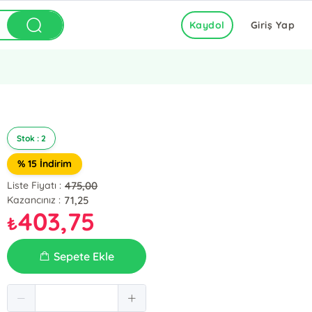
Kaydol
Giriş Yap
Stok : 2
% 15 İndirim
475,00
Liste Fiyatı :
71,25
Kazancınız :
403,75
₺
Sepete Ekle