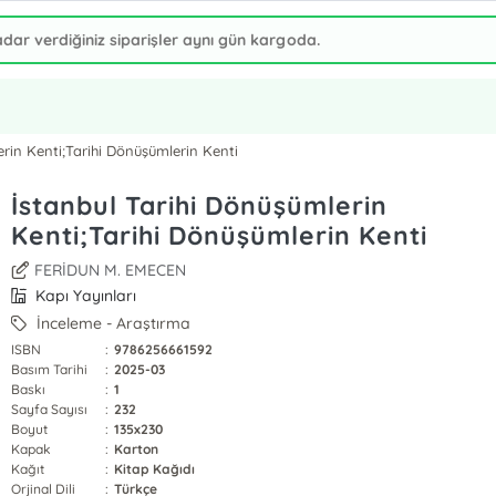
erin Kenti;Tarihi Dönüşümlerin Kenti
İstanbul Tarihi Dönüşümlerin
Kenti;Tarihi Dönüşümlerin Kenti
FERİDUN M. EMECEN
Kapı Yayınları
İnceleme - Araştırma
ISBN
:
9786256661592
Basım Tarihi
:
2025-03
Baskı
:
1
Sayfa Sayısı
:
232
Boyut
:
135x230
Kapak
:
Karton
Kağıt
:
Kitap Kağıdı
Orjinal Dili
:
Türkçe