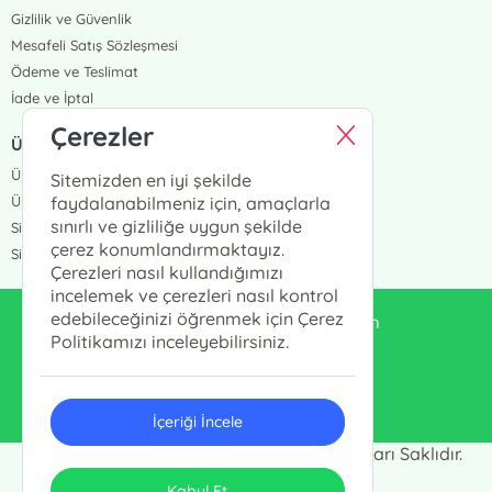
Gizlilik ve Güvenlik
Mesafeli Satış Sözleşmesi
Ödeme ve Teslimat
İade ve İptal
Çerezler
ÜYELİK VE SİPARİŞ
Üye Girişi
Sitemizden en iyi şekilde
Üye Ol
faydalanabilmeniz için, amaçlarla
sınırlı ve gizliliğe uygun şekilde
Sipariş Takip
çerez konumlandırmaktayız.
Siparişlerim
Çerezleri nasıl kullandığımızı
incelemek ve çerezleri nasıl kontrol
edebileceğinizi öğrenmek için Çerez
enduluskitabevi@gmail.com
Politikamızı inceleyebilirsiniz.
0553 333 13 55
İçeriği İncele
Endülüs Kültür Merkezi © 2024 - Tüm Hakları Saklıdır.
ONSO
Tasarım & Uygulama
Kabul Et