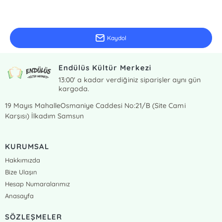
E-Bülten Kayıt
Güncel bilgiler için kayıt olunuz
Kaydol
Endülüs Kültür Merkezi
13:00' a kadar verdiğiniz siparişler aynı gün
kargoda.
19 Mayıs MahalleOsmaniye Caddesi No:21/B (Site Cami
Karşısı) İlkadım Samsun
KURUMSAL
Hakkımızda
Bize Ulaşın
Hesap Numaralarımız
Anasayfa
SÖZLEŞMELER