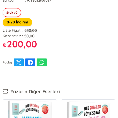
Barkod
:
9786052807057
Stok : 0
% 20 İndirim
250,00
Liste Fiyatı :
50,00
Kazancınız :
200,00
₺
Paylaş
Yazarın Diğer Eserleri