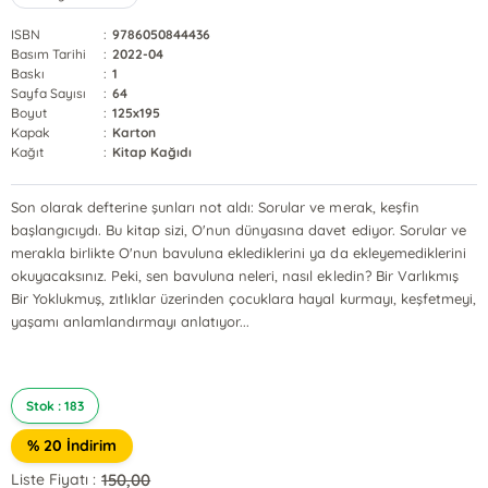
ISBN
:
9786050844436
Basım Tarihi
:
2022-04
Baskı
:
1
Sayfa Sayısı
:
64
Boyut
:
125x195
Kapak
:
Karton
Kağıt
:
Kitap Kağıdı
Son olarak defterine şunları not aldı: Sorular ve merak, keşfin
başlangıcıydı. Bu kitap sizi, O'nun dünyasına davet ediyor. Sorular ve
merakla birlikte O'nun bavuluna eklediklerini ya da ekleyemediklerini
okuyacaksınız. Peki, sen bavuluna neleri, nasıl ekledin? Bir Varlıkmış
Bir Yoklukmuş, zıtlıklar üzerinden çocuklara hayal kurmayı, keşfetmeyi,
yaşamı anlamlandırmayı anlatıyor...
Stok : 183
% 20 İndirim
150,00
Liste Fiyatı :