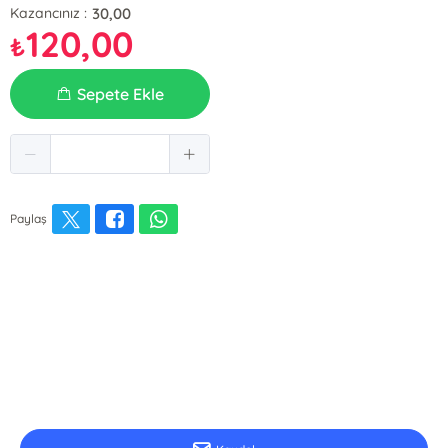
30,00
Kazancınız :
120,00
₺
Sepete Ekle
Paylaş
E-Bülten Kayıt
Güncel bilgiler için kayıt olunuz