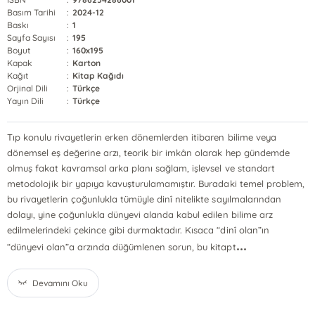
Basım Tarihi
:
2024-12
Baskı
:
1
Sayfa Sayısı
:
195
Boyut
:
160x195
Kapak
:
Karton
Kağıt
:
Kitap Kağıdı
Orjinal Dili
:
Türkçe
Yayın Dili
:
Türkçe
Tıp konulu rivayetlerin erken dönemlerden itibaren bilime veya
dönemsel eş değerine arzı, teorik bir imkân olarak hep gündemde
olmuş fakat kavramsal arka planı sağlam, işlevsel ve standart
metodolojik bir yapıya kavuşturulamamıştır. Buradaki temel problem,
bu rivayetlerin çoğunlukla tümüyle dinî nitelikte sayılmalarından
dolayı, yine çoğunlukla dünyevi alanda kabul edilen bilime arz
edilmelerindeki çekince gibi durmaktadır. Kısaca “dinî olan”ın
...
“dünyevi olan”a arzında düğümlenen sorun, bu kitapt
Devamını Oku