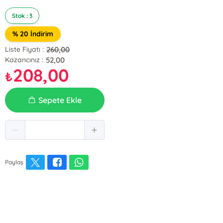
Stok : 3
% 20 İndirim
260,00
Liste Fiyatı :
52,00
Kazancınız :
208,00
₺
Sepete Ekle
Paylaş