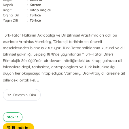
Kapak
:
Karton
Kağıt
:
Kitap Kağıdı
Orjinal Dili
:
Türkçe
Yayın Dili
:
Türkçe
Türk-Tatar Halkının Akrabalığı ve Dil Bilimsel Araştırmaları adlı bu
eserinde Arminius Vambéry, Türkoloji tarihinin en önemli
meselelerinden birine ışık tutuyor: Türk-Tatar halklarının kültürel ve dil
bilimsel yakınlığı. Leipzig 1878'de yayımlanan “Türk-Tatar Dilleri
Etimolojik Sözlüğü”nün bir devamı niteliğindeki bu kitap, yalnızca dil
bilimcilere değil, tarihçilere, antropologlara ve Türk kültürüne ilgi
duyan her okuyucuya hitap ediyor. Vambéry, Ural-Altay dil ailesine ait
...
dillerdeki ortak kel
Devamını Oku
Stok : 1
% 15 İndirim