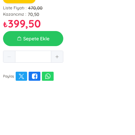
470,00
Liste Fiyatı :
70,50
Kazancınız :
399,50
₺
Sepete Ekle
Paylaş
E-Bülten Kayıt
Güncel bilgiler için kayıt olunuz