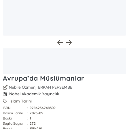
Avrupa’da Müslümanlar
,
Nebile Özmen
ERKAN PERŞEMBE
Nobel Akademik Yayıncılık
İslam Tarihi
ISBN
:
9786256748309
Basım Tarihi
:
2025-05
Baskı
:
1
Sayfa Sayısı
:
272
Boyut
:
135x210