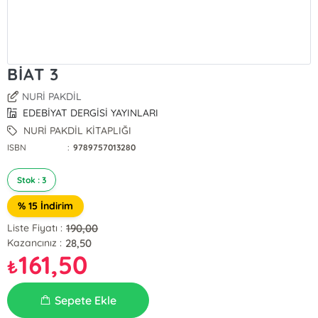
BİAT 3
NURİ PAKDİL
EDEBİYAT DERGİSİ YAYINLARI
NURİ PAKDİL KİTAPLIĞI
ISBN
:
9789757013280
Stok : 3
% 15 İndirim
190,00
Liste Fiyatı :
28,50
Kazancınız :
161,50
₺
Sepete Ekle