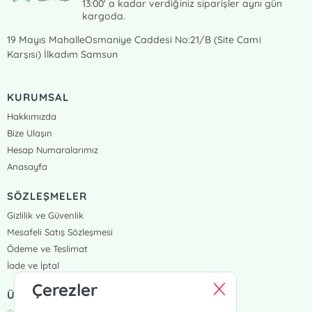
13:00' a kadar verdiğiniz siparişler aynı gün
kargoda.
19 Mayıs MahalleOsmaniye Caddesi No:21/B (Site Cami
Karşısı) İlkadım Samsun
KURUMSAL
Hakkımızda
Bize Ulaşın
Hesap Numaralarımız
Anasayfa
SÖZLEŞMELER
Gizlilik ve Güvenlik
Mesafeli Satış Sözleşmesi
Ödeme ve Teslimat
İade ve İptal
Çerezler
ÜYELİK VE SİPARİŞ