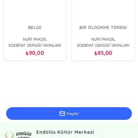
BELGE
BİR ÖLDÜRME TÖRENİ
NURİ PAKDİL
NURİ PAKDİL
EDEBİYAT DERGİSİ YAYINLARI
EDEBİYAT DERGİSİ YAYINLARI
90,00
85,00
₺
₺
E-Bülten Kayıt
Güncel bilgiler için kayıt olunuz
Kaydol
Endülüs Kültür Merkezi