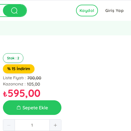
Kaydol
Giriş Yap
Stok : 2
% 15 İndirim
700,00
Liste Fiyatı :
105,00
Kazancınız :
595,00
₺
Sepete Ekle