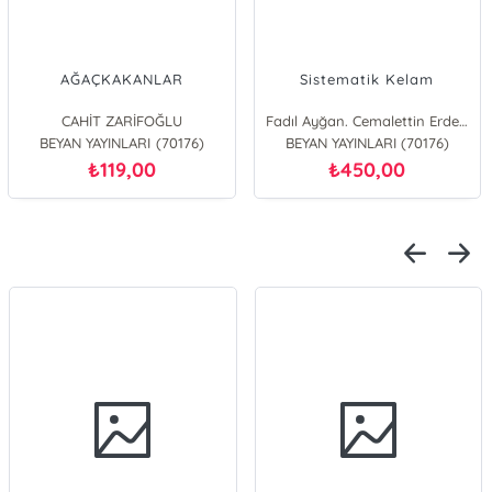
AĞAÇKAKANLAR
Sistematik Kelam
CAHİT ZARİFOĞLU
Fadıl Ayğan. Cemalettin Erdemci. Hamdi Gündoğar. Mahmut Çınar. Seyithan Can
BEYAN YAYINLARI (70176)
BEYAN YAYINLARI (70176)
119,00
450,00
₺
₺