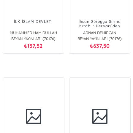
İLK İSLAM DEVLETİ
İhsan Süreyya Sırma
Kitabı : Pervari´den
Parise (Karton Kapak)
MUHAMMED HAMİDULLAH
ADNAN DEMİRCAN
BEYAN YAYINLARI (70176)
BEYAN YAYINLARI (70176)
157,52
637,50
₺
₺