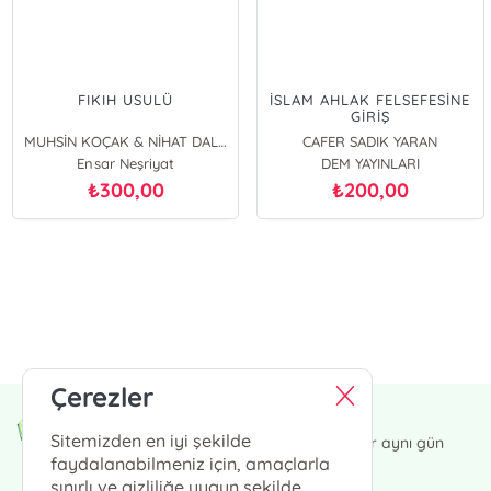
FIKIH USULÜ
İSLAM AHLAK FELSEFESİNE
GİRİŞ
MUHSİN KOÇAK & NİHAT DALGIN & OSMAN ŞAHİN
CAFER SADIK YARAN
Ensar Neşriyat
DEM YAYINLARI
300,00
200,00
₺
₺
E-Bülten Kayıt
Güncel bilgiler için kayıt olunuz
Çerezler
Endülüs Kültür Merkezi
Sitemizden en iyi şekilde
13:00' a kadar verdiğiniz siparişler aynı gün
kargoda.
faydalanabilmeniz için, amaçlarla
sınırlı ve gizliliğe uygun şekilde