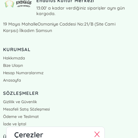
Endülüs Kültür Merkezi
13:00' a kadar verdiğiniz siparişler aynı gün
kargoda.
19 Mayıs MahalleOsmaniye Caddesi No:21/B (Site Cami
Karşısı) İlkadım Samsun
KURUMSAL
Hakkımızda
Bize Ulaşın
Hesap Numaralarımız
Anasayfa
SÖZLEŞMELER
Gizlilik ve Güvenlik
Mesafeli Satış Sözleşmesi
Ödeme ve Teslimat
İade ve İptal
Çerezler
ÜYELİK VE SİPARİŞ