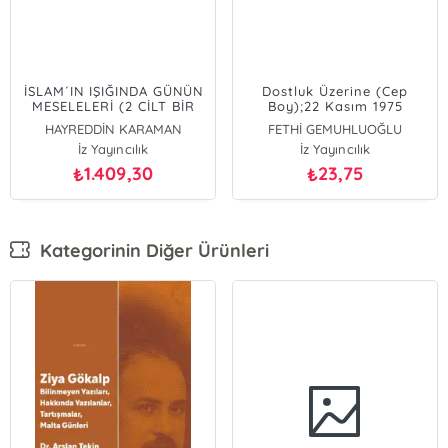
İSLAM´IN IŞIĞINDA GÜNÜN
Dostluk Üzerine (Cep
MESELELERİ (2 CİLT BİR
Boy);22 Kasım 1975
ARADA)
HAYREDDİN KARAMAN
FETHİ GEMUHLUOĞLU
İz Yayıncılık
İz Yayıncılık
1.409,30
23,75
₺
₺
Kategorinin Diğer Ürünleri