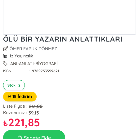
ÖLÜ BİR YAZARIN ANLATTIKLARI
ÖMER FARUK DÖNMEZ
İz Yayıncılık
ANI-ANLATI-BİYOGRAFİ
ISBN
:
9789753559621
Stok : 2
% 15 İndirim
261,00
Liste Fiyatı :
39,15
Kazancınız :
221,85
₺
Sepete Ekle