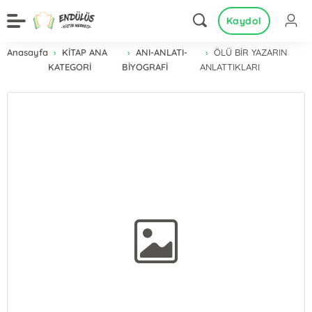
Kaydol
Anasayfa
KİTAP ANA
ANI-ANLATI-
ÖLÜ BİR YAZARIN
KATEGORİ
BİYOGRAFİ
ANLATTIKLARI