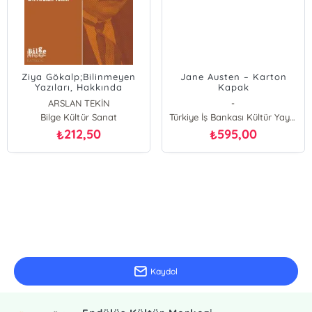
Ziya Gökalp;Bilinmeyen
Jane Austen – Karton
Yazıları, Hakkında
Kapak
Yazılanlar, Tartışmalar,
ARSLAN TEKİN
-
Malta Günleri
Bilge Kültür Sanat
Türkiye İş Bankası Kültür Yayınları
212,50
595,00
₺
₺
E-Bülten Kayıt
Güncel bilgiler için kayıt olunuz
Kaydol