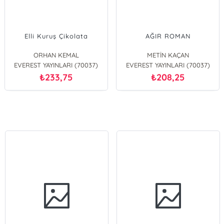
Elli Kuruş Çikolata
AĞIR ROMAN
ORHAN KEMAL
METİN KAÇAN
EVEREST YAYINLARI (70037)
EVEREST YAYINLARI (70037)
233,75
208,25
₺
₺