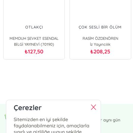
OTLAKÇI
ÇOK SESLİ BİR ÖLÜM
MEMDUH ŞEVKET ESENDAL
RASİM ÖZDENÖREN
BİLGİ YAYINEVİ (70190)
İz Yayıncılık
127,50
208,25
₺
₺
E-Bülten Kayıt
Güncel bilgiler için kayıt olunuz
Çerezler
Endülüs Kültür Merkezi
Sitemizden en iyi şekilde
13:00' a kadar verdiğiniz siparişler aynı gün
kargoda.
faydalanabilmeniz için, amaçlarla
sınırlı ve gizliliğe uygun şekilde