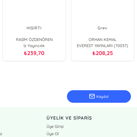
HIŞIRTI
Grev
RASİM ÖZDENÖREN
ORHAN KEMAL
İz Yayıncılık
EVEREST YAYINLARI (70037)
239,70
208,25
₺
₺
Kaydol
ÜYELİK VE SİPARİŞ
Üye Girişi
si
Üye Ol