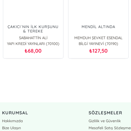
ÇAKICI´NIN İLK KURŞUNU
MENDİL ALTINDA
& TEREKE
SABAHATTİN ALİ
MEMDUH ŞEVKET ESENDAL
YAPI KREDİ YAYINLARI (70100)
BİLGİ YAYINEVİ (70190)
68,00
127,50
₺
₺
KURUMSAL
SÖZLEŞMELER
Hakkımızda
Gizlilik ve Güvenlik
Bize Ulaşın
Mesafeli Satış Sözleşme