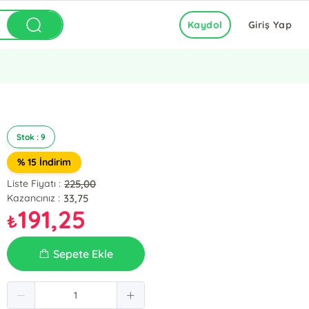
Kaydol
Giriş Yap
Stok : 9
% 15 İndirim
225,00
Liste Fiyatı :
33,75
Kazancınız :
191,25
₺
Sepete Ekle