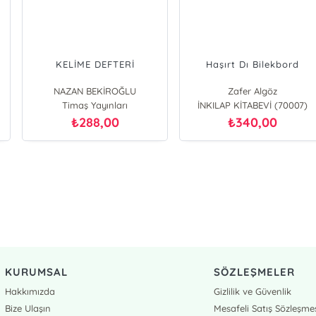
ŞEHİR MEKTUPLARI
Neyi Nasıl Yapmalı?
Mustafa Kutlu
TAHA KILINÇ
Dergah Yayınları (70424)
AŞİNA KİTAPLAR (72334)
297,50
146,20
₺
₺
KURUMSAL
SÖZLEŞMELER
Hakkımızda
Gizlilik ve Güvenlik
Bize Ulaşın
Mesafeli Satış Sözleşme