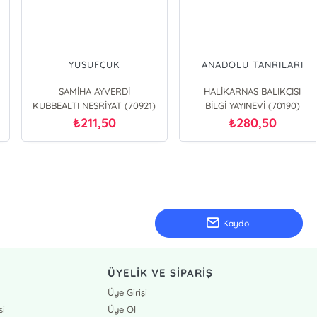
AŞK ESTETİĞİ
MAVİ SÜRGÜN
BEŞİR AYVAZOĞLU
HALİKARNAS BALIKÇISI
KAPI YAYINLARI (71877)
BİLGİ YAYINEVİ (70190)
293,25
446,25
₺
₺
Kaydol
ÜYELİK VE SİPARİŞ
Üye Girişi
si
Üye Ol