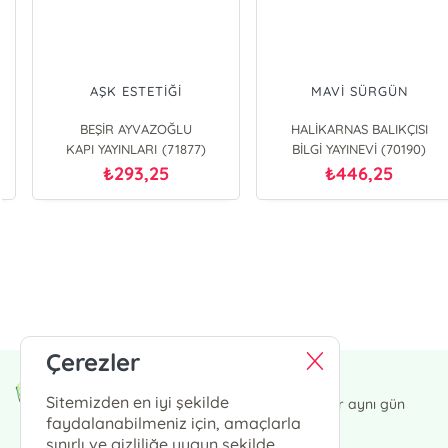
VATAN YAHUT İNTERNET
DEM BU DEMDİR
Mustafa Kutlu
Mustafa Kutlu
Dergah Yayınları (70424)
Dergah Yayınları (70424)
297,50
280,50
₺
₺
E-Bülten Kayıt
Güncel bilgiler için kayıt olunuz
Çerezler
Endülüs Kültür Merkezi
Sitemizden en iyi şekilde
13:00' a kadar verdiğiniz siparişler aynı gün
kargoda.
faydalanabilmeniz için, amaçlarla
sınırlı ve gizliliğe uygun şekilde