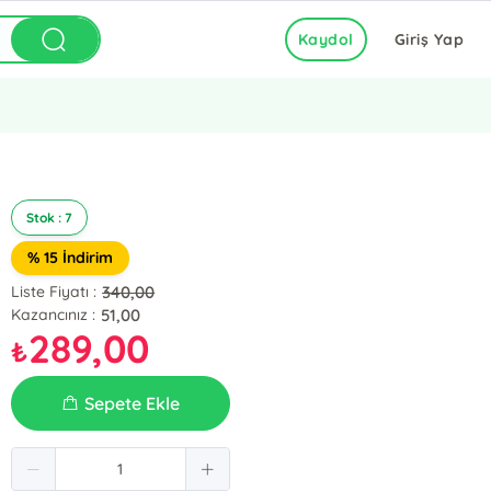
Kaydol
Giriş Yap
Stok : 7
% 15 İndirim
340,00
Liste Fiyatı :
51,00
Kazancınız :
289,00
₺
Sepete Ekle