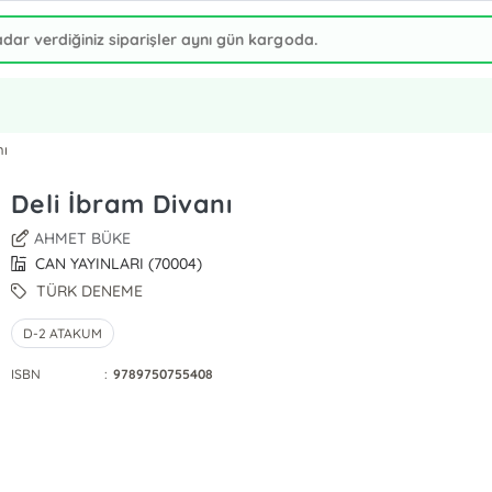
nı
Deli İbram Divanı
AHMET BÜKE
CAN YAYINLARI (70004)
TÜRK DENEME
D-2 ATAKUM
ISBN
:
9789750755408