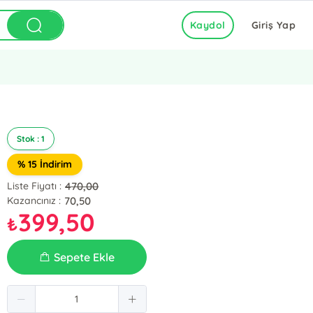
Kaydol
Giriş Yap
Stok : 1
% 15 İndirim
470,00
Liste Fiyatı :
70,50
Kazancınız :
399,50
₺
Sepete Ekle