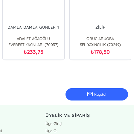
DAMLA DAMLA GÜNLER 1
ZİLİF
ADALET AĞAOĞLU
ORUÇ ARUOBA
EVEREST YAYINLARI (70037)
SEL YAYINCILIK (70249)
233,75
178,50
₺
₺
Kaydol
ÜYELİK VE SİPARİŞ
Üye Girişi
si
Üye Ol