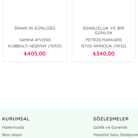
SİNAN´IN GÜNLÜĞÜ
SONSUZLUK VE BİR
GÜNLÜK
SAMİHA AYVERDİ
PETROS MARKARİS
KUBBEALTI NEŞRİYAT (70921)
İSTOS YAYINCILIK (74132)
405,00
340,00
₺
₺
KURUMSAL
SÖZLEŞMELER
Hakkımızda
Gizlilik ve Güvenlik
Bize Ulaşın
Mesafeli Satış Sözleşme