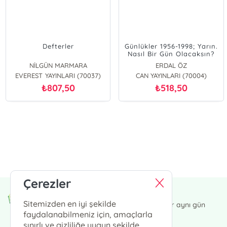
Defterler
Günlükler 1956-1998; Yarın.
Nasıl Bir Gün Olacaksın?
NİLGÜN MARMARA
ERDAL ÖZ
EVEREST YAYINLARI (70037)
CAN YAYINLARI (70004)
807,50
518,50
₺
₺
E-Bülten Kayıt
Güncel bilgiler için kayıt olunuz
Çerezler
Endülüs Kültür Merkezi
Sitemizden en iyi şekilde
13:00' a kadar verdiğiniz siparişler aynı gün
kargoda.
faydalanabilmeniz için, amaçlarla
sınırlı ve gizliliğe uygun şekilde