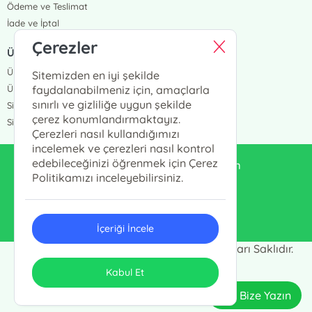
Ödeme ve Teslimat
İade ve İptal
Çerezler
ÜYELİK VE SİPARİŞ
Üye Girişi
Sitemizden en iyi şekilde
Üye Ol
faydalanabilmeniz için, amaçlarla
sınırlı ve gizliliğe uygun şekilde
Sipariş Takip
çerez konumlandırmaktayız.
Siparişlerim
Çerezleri nasıl kullandığımızı
incelemek ve çerezleri nasıl kontrol
edebileceğinizi öğrenmek için Çerez
enduluskitabevi@gmail.com
Politikamızı inceleyebilirsiniz.
0553 333 13 55
İçeriği İncele
Endülüs Kültür Merkezi © 2024 - Tüm Hakları Saklıdır.
ONSO
Tasarım & Uygulama
Kabul Et
Bize Yazın