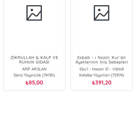
ZİKRULLAH & KALP VE
Esbab - ı Nüzül; Kur´ân
RUHUN GIDASI
Âyetlerinin İniş Sebepleri
ARİF ARSLAN
Ebu`l - Hasan El - Vâhidî
Sena Yayıncılık (74781)
Ketebe Yayınları (75974)
85,00
391,20
₺
₺
E-Bülten Kayıt
Güncel bilgiler için kayıt olunuz