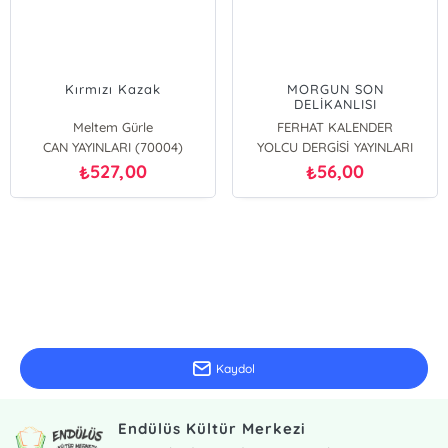
Kırmızı Kazak
MORGUN SON
DELİKANLISI
Meltem Gürle
FERHAT KALENDER
CAN YAYINLARI (70004)
YOLCU DERGİSİ YAYINLARI
527,00
56,00
₺
₺
E-Bülten Kayıt
Güncel bilgiler için kayıt olunuz
Kaydol
Endülüs Kültür Merkezi