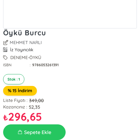
Öykü Burcu
MEHMET NARLI
İz Yayıncılık
DENEME-ÖYKÜ
ISBN
:
9786053261391
Stok : 1
% 15 İndirim
349,00
Liste Fiyatı :
52,35
Kazancınız :
296,65
₺
Sepete Ekle