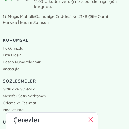
13:00' a kadar verdiğiniz siparişler aynı gün
kargoda.
19 Mayıs MahalleOsmaniye Caddesi No:21/B (Site Cami
Karşısı) İlkadım Samsun
KURUMSAL
Hakkımızda
Bize Ulaşın
Hesap Numaralarımız
Anasayfa
SÖZLEŞMELER
Gizlilik ve Güvenlik
Mesafeli Satış Sözleşmesi
Ödeme ve Teslimat
İade ve İptal
Çerezler
ÜYELİK VE SİPARİŞ