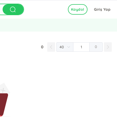
Kaydol
Giriş Yap
0
0