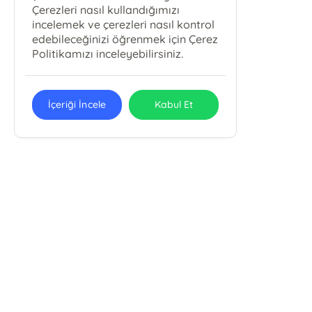
Çerezleri nasıl kullandığımızı
incelemek ve çerezleri nasıl kontrol
edebileceğinizi öğrenmek için Çerez
Politikamızı inceleyebilirsiniz.
İçeriği İncele
Kabul Et
E-Bülten Kayıt
Güncel bilgiler için kayıt olunuz
Endülüs Kültür Merkezi