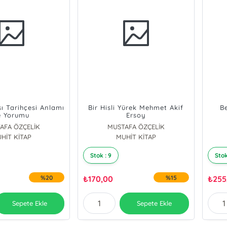
şı Tarihçesi Anlamı
Bir Hisli Yürek Mehmet Akif
B
e Yorumu
Ersoy
AFA ÖZÇELİK
MUSTAFA ÖZÇELİK
HİT KİTAP
MUHİT KİTAP
Stok : 9
Stok
%20
₺
170,00
%15
₺
255
Sepete Ekle
Sepete Ekle