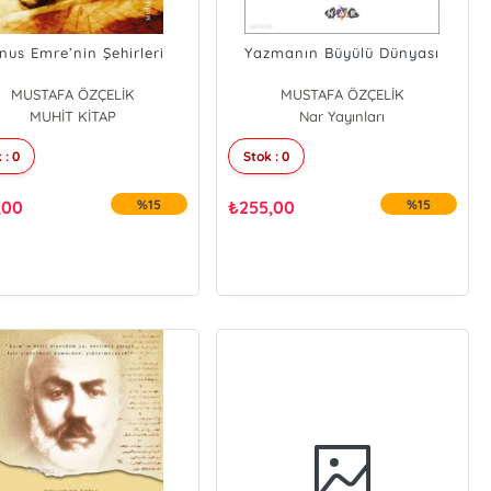
nus Emre’nin Şehirleri
Yazmanın Büyülü Dünyası
MUSTAFA ÖZÇELİK
MUSTAFA ÖZÇELİK
MUHİT KİTAP
Nar Yayınları
 : 0
Stok : 0
,00
%15
₺
255,00
%15