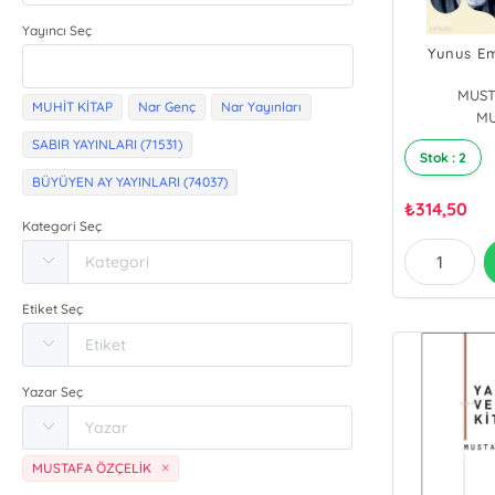
Yayıncı Seç
Yunus Em
MUST
MUHİT KİTAP
Nar Genç
Nar Yayınları
MU
SABIR YAYINLARI (71531)
Stok : 2
BÜYÜYEN AY YAYINLARI (74037)
₺
314,50
Kategori Seç
Etiket Seç
Yazar Seç
MUSTAFA ÖZÇELİK