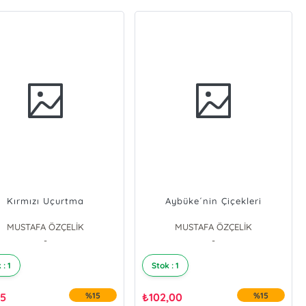
Kırmızı Uçurtma
Aybüke´nin Çiçekleri
MUSTAFA ÖZÇELİK
MUSTAFA ÖZÇELİK
-
-
 : 1
Stok : 1
25
%15
₺
102,00
%15