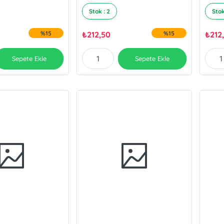
Stok : 2
Stok
%15
₺
212,50
%15
₺
212
Sepete Ekle
Sepete Ekle