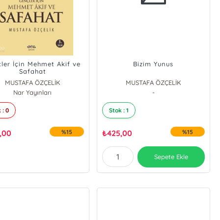
ler İçin Mehmet Akif ve
Bizim Yunus
Safahat
MUSTAFA ÖZÇELİK
MUSTAFA ÖZÇELİK
Nar Yayınları
-
 : 0
Stok : 1
,00
%15
₺
425,00
%15
Sepete Ekle