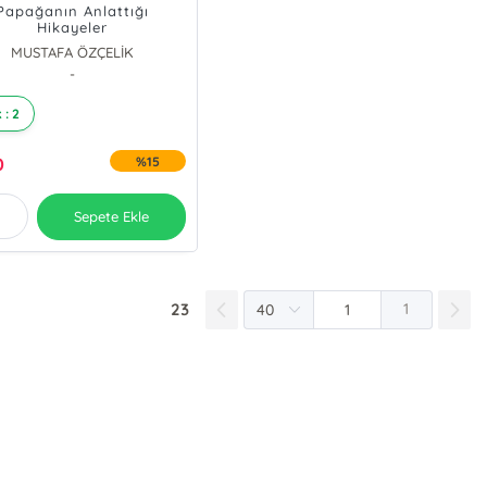
Papağanın Anlattığı
Hikayeler
MUSTAFA ÖZÇELİK
-
 : 2
0
%15
Sepete Ekle
23
1