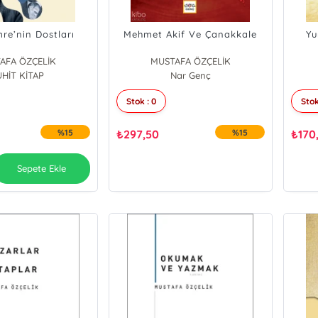
re’nin Dostları
Mehmet Akif Ve Çanakkale
Yu
AFA ÖZÇELİK
MUSTAFA ÖZÇELİK
HİT KİTAP
Nar Genç
Stok : 0
Stok
%15
₺
297,50
%15
₺
170
Sepete Ekle