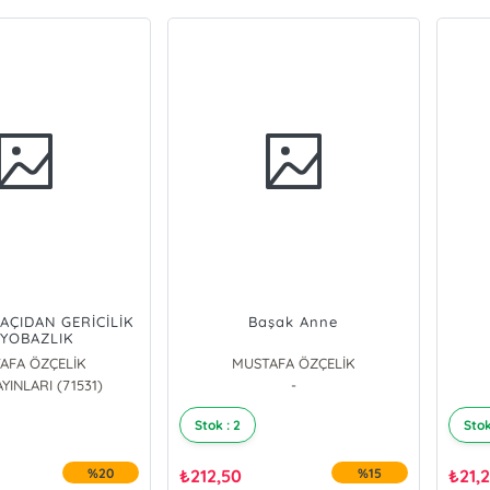
AÇIDAN GERİCİLİK
Başak Anne
 YOBAZLIK
AFA ÖZÇELİK
MUSTAFA ÖZÇELİK
AYINLARI (71531)
-
Stok : 2
Stok
%20
₺
212,50
%15
₺
21,