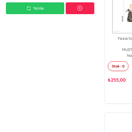
Yenile
Yazarl
MUST
Na
Stok : 0
₺
255,00