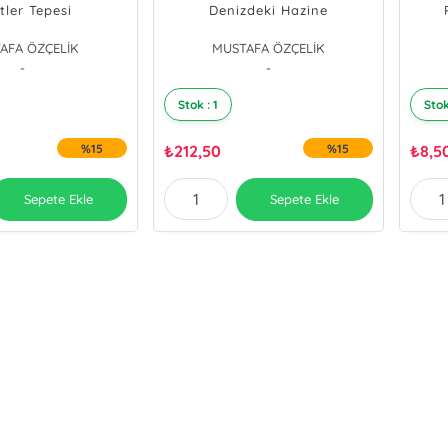
tler Tepesi
Denizdeki Hazine
AFA ÖZÇELİK
MUSTAFA ÖZÇELİK
-
-
Stok : 1
Stok
%15
₺
212,50
%15
₺
8,5
Sepete Ekle
Sepete Ekle