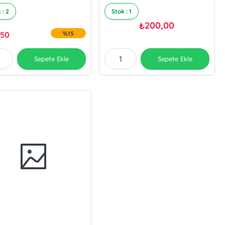
 : 2
Stok : 1
200,00
₺
,50
%15
Sepete Ekle
Sepete Ekle