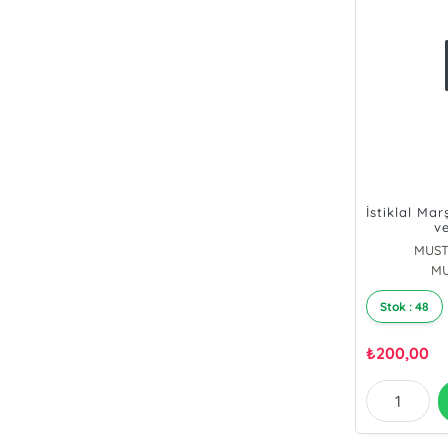
İstiklal Mar
v
MUST
MU
Stok : 48
₺
200,00