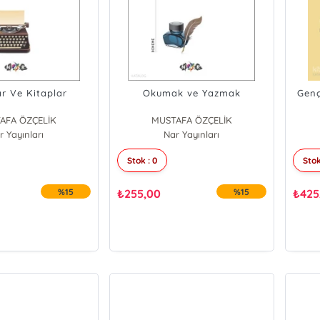
ar Ve Kitaplar
Okumak ve Yazmak
Genç
AFA ÖZÇELİK
MUSTAFA ÖZÇELİK
r Yayınları
Nar Yayınları
Stok : 0
Stok
%15
₺
255,00
%15
₺
425