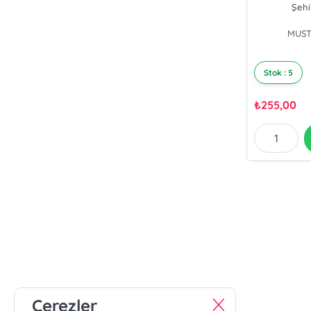
Şehi
MUST
Stok : 5
₺
255,00
Çerezler