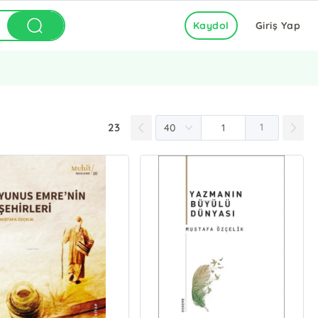
Kaydol
Giriş Yap
23
1