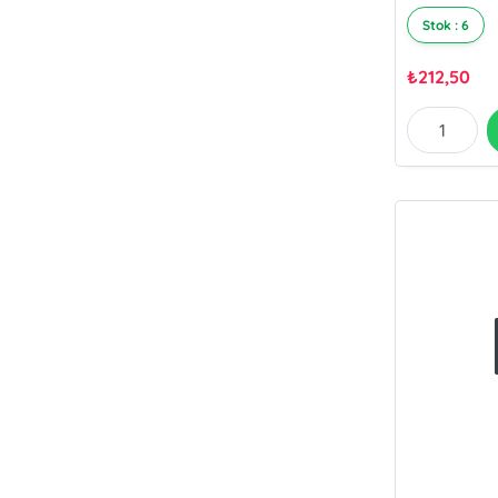
Stok : 6
₺
212,50