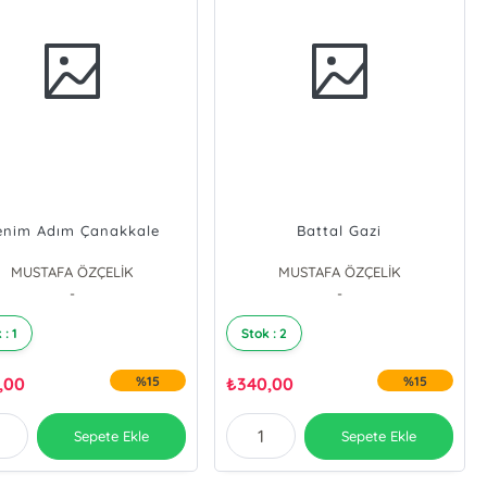
enim Adım Çanakkale
Battal Gazi
MUSTAFA ÖZÇELİK
MUSTAFA ÖZÇELİK
-
-
 : 1
Stok : 2
,00
%15
₺
340,00
%15
Sepete Ekle
Sepete Ekle