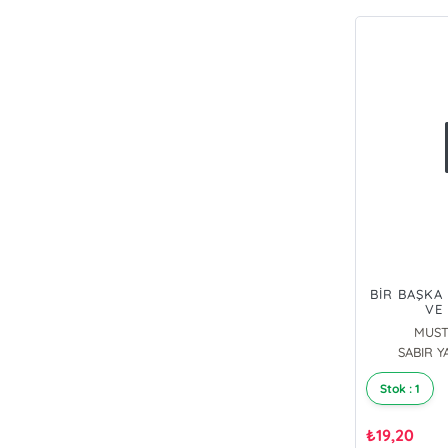
BİR BAŞKA 
VE
MUST
SABIR Y
Stok : 1
₺
19,20