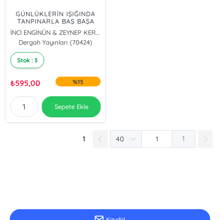
GÜNLÜKLERİN IŞIĞINDA
TANPINARLA BAŞ BAŞA
İNCİ ENGİNÜN & ZEYNEP KERMAN
Dergah Yayınları (70424)
Stok : 3
₺
595,00
%15
Sepete Ekle
1
1
E-Bülten Kayıt
Güncel bilgiler için kayıt olunuz
Kaydol