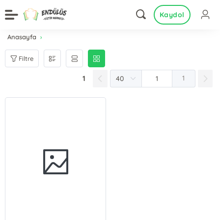
Kaydol
Anasayfa
Filtre
1
1