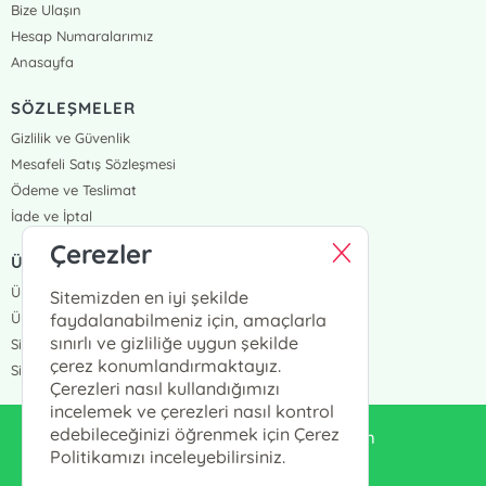
Bize Ulaşın
Hesap Numaralarımız
Anasayfa
SÖZLEŞMELER
Gizlilik ve Güvenlik
Mesafeli Satış Sözleşmesi
Ödeme ve Teslimat
İade ve İptal
Çerezler
ÜYELİK VE SİPARİŞ
Üye Girişi
Sitemizden en iyi şekilde
Üye Ol
faydalanabilmeniz için, amaçlarla
sınırlı ve gizliliğe uygun şekilde
Sipariş Takip
çerez konumlandırmaktayız.
Siparişlerim
Çerezleri nasıl kullandığımızı
incelemek ve çerezleri nasıl kontrol
edebileceğinizi öğrenmek için Çerez
enduluskitabevi@gmail.com
Politikamızı inceleyebilirsiniz.
0553 333 13 55