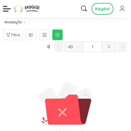
Kaydol
Anasayfa
Filtre
0
0