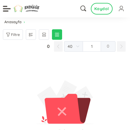
Kaydol
Anasayfa
Filtre
0
0