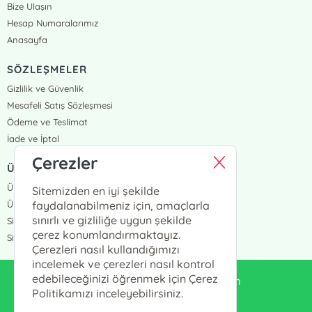
Bize Ulaşın
Hesap Numaralarımız
Anasayfa
SÖZLEŞMELER
Gizlilik ve Güvenlik
Mesafeli Satış Sözleşmesi
Ödeme ve Teslimat
İade ve İptal
Çerezler
ÜYELİK VE SİPARİŞ
Üye Girişi
Sitemizden en iyi şekilde
Üye Ol
faydalanabilmeniz için, amaçlarla
sınırlı ve gizliliğe uygun şekilde
Sipariş Takip
çerez konumlandırmaktayız.
Siparişlerim
Çerezleri nasıl kullandığımızı
incelemek ve çerezleri nasıl kontrol
edebileceğinizi öğrenmek için Çerez
enduluskitabevi@gmail.com
Politikamızı inceleyebilirsiniz.
0553 333 13 55