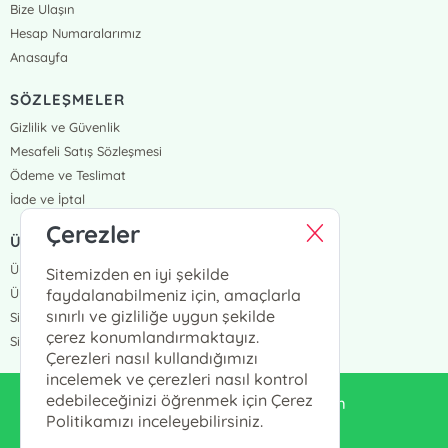
Bize Ulaşın
Hesap Numaralarımız
Anasayfa
SÖZLEŞMELER
Gizlilik ve Güvenlik
Mesafeli Satış Sözleşmesi
Ödeme ve Teslimat
İade ve İptal
Çerezler
ÜYELİK VE SİPARİŞ
Üye Girişi
Sitemizden en iyi şekilde
Üye Ol
faydalanabilmeniz için, amaçlarla
sınırlı ve gizliliğe uygun şekilde
Sipariş Takip
çerez konumlandırmaktayız.
Siparişlerim
Çerezleri nasıl kullandığımızı
incelemek ve çerezleri nasıl kontrol
edebileceğinizi öğrenmek için Çerez
enduluskitabevi@gmail.com
Politikamızı inceleyebilirsiniz.
0553 333 13 55