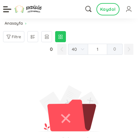
Kaydol
Anasayfa
Filtre
0
0