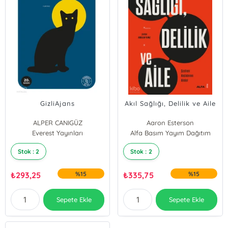
GizliAjans
Akıl Sağlığı, Delilik ve Aile
ALPER CANIGÜZ
Aaron Esterson
Everest Yayınları
Alfa Basım Yayım Dağıtım
Richard David Laing
Stok : 2
Stok : 2
₺
293,25
%15
₺
335,75
%15
Sepete Ekle
Sepete Ekle