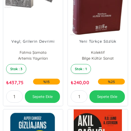
Veyl; Grilerin Devrimi
Yeni Türkçe Sözlük
Fatma Şamata
Kolektif
Artemis Yayınları
Bilge Kültür Sanat
Stok : 3
Stok : 1
₺
437,75
%15
₺
240,00
%25
Sepete Ekle
Sepete Ekle