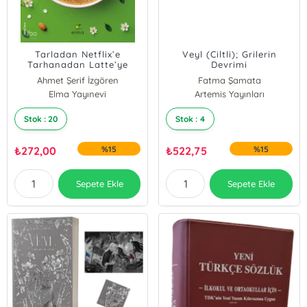
Tarladan Netflix’e
Veyl (Ciltli); Grilerin
Tarhanadan Latte’ye
Devrimi
Ahmet Şerif İzgören
Fatma Şamata
Elma Yayınevi
Artemis Yayınları
Stok : 20
Stok : 4
₺
272,00
%15
₺
522,75
%15
Sepete Ekle
Sepete Ekle