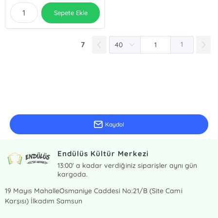
Sepete Ekle
7
1
E-Bülten Kayıt
Güncel bilgiler için kayıt olunuz
Kaydol
Endülüs Kültür Merkezi
13:00' a kadar verdiğiniz siparişler aynı gün
kargoda.
19 Mayıs MahalleOsmaniye Caddesi No:21/B (Site Cami
Karşısı) İlkadım Samsun