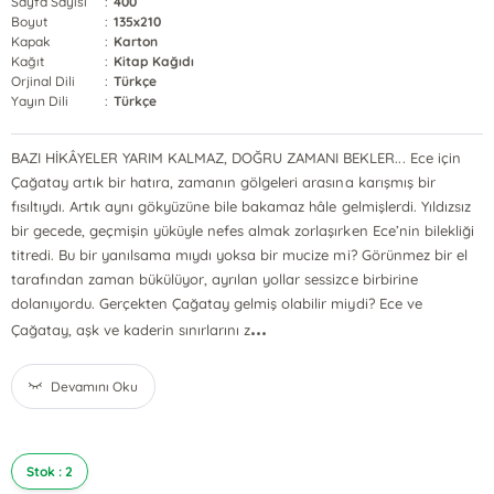
Sayfa Sayısı
:
400
Boyut
:
135x210
Kapak
:
Karton
Kağıt
:
Kitap Kağıdı
Orjinal Dili
:
Türkçe
Yayın Dili
:
Türkçe
BAZI HİKÂYELER YARIM KALMAZ, DOĞRU ZAMANI BEKLER... Ece için
Çağatay artık bir hatıra, zamanın gölgeleri arasına karışmış bir
fısıltıydı. Artık aynı gökyüzüne bile bakamaz hâle gelmişlerdi. Yıldızsız
bir gecede, geçmişin yüküyle nefes almak zorlaşırken Ece’nin bilekliği
titredi. Bu bir yanılsama mıydı yoksa bir mucize mi? Görünmez bir el
tarafından zaman bükülüyor, ayrılan yollar sessizce birbirine
dolanıyordu. Gerçekten Çağatay gelmiş olabilir miydi? Ece ve
...
Çağatay, aşk ve kaderin sınırlarını z
Devamını Oku
Stok : 2