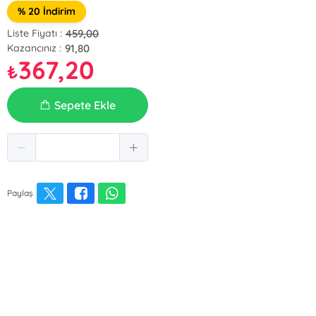
% 20 İndirim
459,00
Liste Fiyatı :
91,80
Kazancınız :
367,20
₺
Sepete Ekle
Paylaş
E-Bülten Kayıt