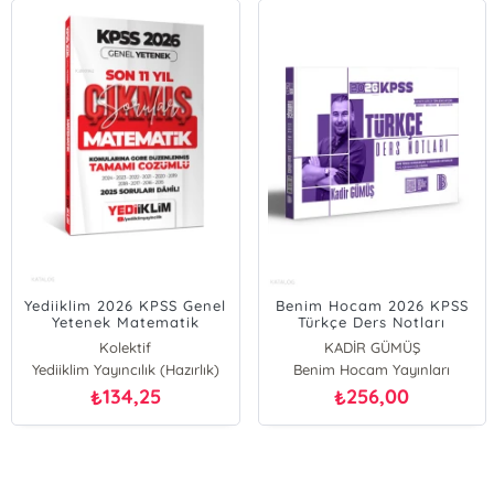
Yediiklim 2026 KPSS Genel
Benim Hocam 2026 KPSS
Yetenek Matematik
Türkçe Ders Notları
Konularına Göre Tamamı
Kolektif
KADİR GÜMÜŞ
Çözümlü Son 11 Yıl Çıkmış
Yediiklim Yayıncılık (Hazırlık)
Benim Hocam Yayınları
Sorular
134,25
256,00
₺
₺