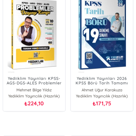
Yediiklim Yayınları KPSS-
Yediiklim Yayınları 2026
AGS-DGS-ALES Problemler
KPSS Börü Tarih Tamamı
Tamamı Video Çözümlü
Çözümlü 19 Deneme Sınavı
Mehmet Bilge Yıldız
Ahmet Uğur Karakuza
Deneme Kampı
Yediiklim Yayıncılık (Hazırlık)
Yediiklim Yayıncılık (Hazırlık)
224,10
171,75
₺
₺