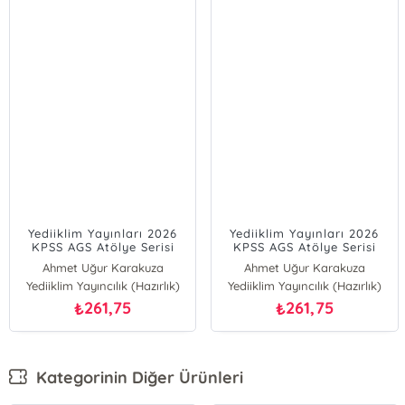
Yediiklim Yayınları 2026
Yediiklim Yayınları 2026
KPSS AGS Atölye Serisi
KPSS AGS Atölye Serisi
Genel Kültür Tarih Video
Genel Kültür Tarih
Ahmet Uğur Karakuza
Ahmet Uğur Karakuza
Ders Notları
Tamamı Video Çözümlü
Yediiklim Yayıncılık (Hazırlık)
Yediiklim Yayıncılık (Hazırlık)
Soru Bankası
261,75
261,75
₺
₺
Kategorinin Diğer Ürünleri