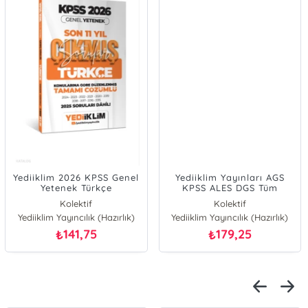
Yediiklim 2026 KPSS Genel
Yediiklim Yayınları AGS
Yetenek Türkçe
KPSS ALES DGS Tüm
Konularına Göre Tamamı
Adaylar İçin Paragraf
Kolektif
Kolektif
Çözümlü Son 11 Yıl Çıkmış
Tamamı PDF Çözümlü;Tüm
Yediiklim Yayıncılık (Hazırlık)
Yediiklim Yayıncılık (Hazırlık)
Sorular
Paragraf Soruları - Çıkmış
Sorular
141,75
179,25
₺
₺