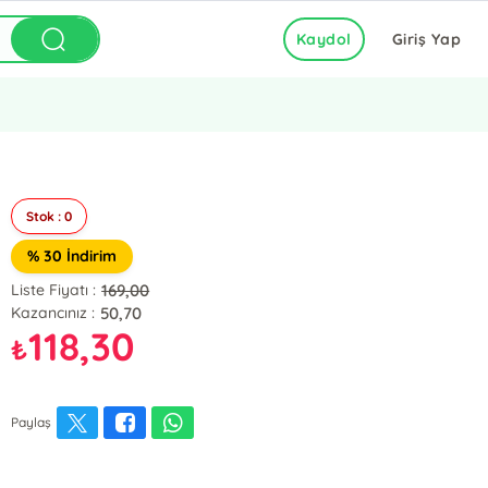
Kaydol
Giriş Yap
Stok : 0
% 30 İndirim
169,00
Liste Fiyatı :
50,70
Kazancınız :
118,30
₺
Paylaş