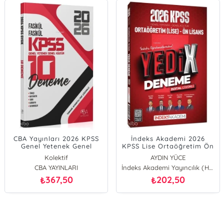
CBA Yayınları 2026 KPSS
İndeks Akademi 2026
Genel Yetenek Genel
KPSS Lise Ortaöğretim Ön
Kültür 10 Deneme Fasikül
Lisans YEDİX 7 Deneme
Kolektif
AYDIN YÜCE
Çözümlü
Çözümlü
CBA YAYINLARI
Alican Demir
İndeks Akademi Yayıncılık (Hazırlık)
EMRAH VAHAP ÖZKARACA
367,50
202,50
₺
₺
Berk Ekici
metin şimşek