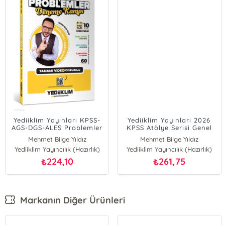
Yediiklim Yayınları KPSS-
Yediiklim Yayınları 2026
AGS-DGS-ALES Problemler
KPSS Atölye Serisi Genel
Tamamı Video Çözümlü
Yetenek Matematik
Mehmet Bilge Yıldız
Mehmet Bilge Yıldız
Deneme Kampı
Tamamı Video Çözümlü
Yediiklim Yayıncılık (Hazırlık)
Yediiklim Yayıncılık (Hazırlık)
Soru Bankası
224,10
261,75
₺
₺
Markanın Diğer Ürünleri