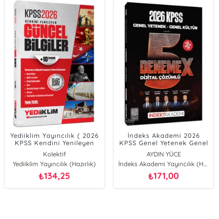
Yediiklim Yayıncılık ( 2026
İndeks Akademi 2026
KPSS Kendini Yenileyen
KPSS Genel Yetenek Genel
Güncel Bilgiler + 10
Kültür 5 DenemeX
Kolektif
AYDIN YÜCE
Deneme İlaveli
Çözümlü
Yediiklim Yayıncılık (Hazırlık)
Alican Demir
İndeks Akademi Yayıncılık (Hazırlık)
EMRAH VAHAP ÖZKARACA
134,25
171,00
₺
₺
Berk Ekici
metin şimşek