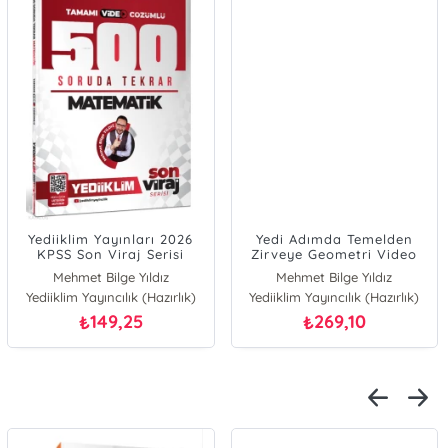
Yediiklim Yayınları 2026
Yedi Adımda Temelden
KPSS Son Viraj Serisi
Zirveye Geometri Video
Matematik Tamamı Video
;Konu Anlatımlı Video
Mehmet Bilge Yıldız
Mehmet Bilge Yıldız
Çözümlü 500 Soruda
Çözümlü Soru Bankası
Yediiklim Yayıncılık (Hazırlık)
Yediiklim Yayıncılık (Hazırlık)
Genel Tekrar Kampı
149,25
269,10
₺
₺