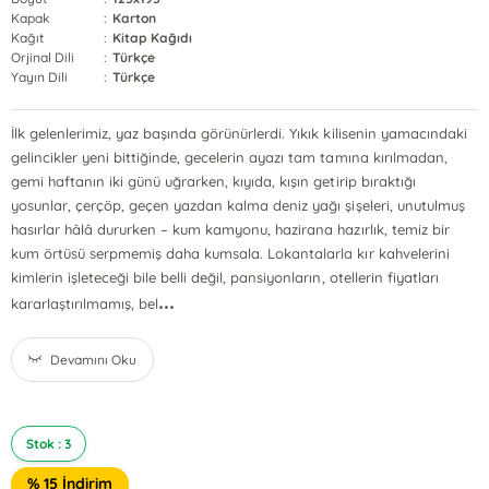
Kapak
:
Karton
Kağıt
:
Kitap Kağıdı
Orjinal Dili
:
Türkçe
Yayın Dili
:
Türkçe
İlk gelenlerimiz, yaz başında görünürlerdi. Yıkık kilisenin yamacındaki
gelincikler yeni bittiğinde, gecelerin ayazı tam tamına kırılmadan,
gemi haftanın iki günü uğrarken, kıyıda, kışın getirip bıraktığı
yosunlar, çerçöp, geçen yazdan kalma deniz yağı şişeleri, unutulmuş
hasırlar hâlâ dururken – kum kamyonu, hazirana hazırlık, temiz bir
kum örtüsü serpmemiş daha kumsala. Lokantalarla kır kahvelerini
kimlerin işleteceği bile belli değil, pansiyonların, otellerin fiyatları
...
kararlaştırılmamış, bel
Devamını Oku
Stok : 3
% 15 İndirim