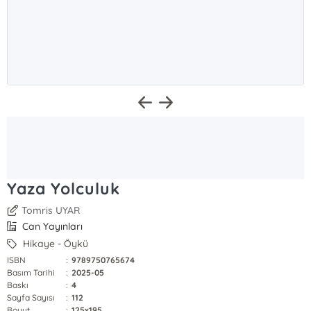
Yaza Yolculuk
Tomris UYAR
Can Yayınları
Hikaye - Öykü
ISBN
:
9789750765674
Basım Tarihi
:
2025-05
Baskı
:
4
Sayfa Sayısı
:
112
Boyut
:
125x195