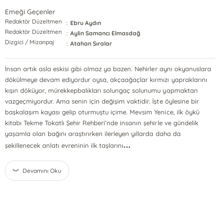
Emeği Geçenler
Redaktör Düzeltmen
:
Ebru Aydın
Redaktör Düzeltmen
:
Aylin Samancı Elmasdağ
Dizgici / Mizanpaj
:
Atahan Sıralar
İnsan artık asla eskisi gibi olmaz ya bazen. Nehirler aynı okyanuslara
dökülmeye devam ediyordur oysa, akçaağaçlar kırmızı yapraklarını
kışın döküyor, mürekkepbalıkları solungaç solunumu yapmaktan
vazgeçmiyordur. Ama senin için değişim vaktidir. İşte öylesine bir
başkalaşım kayası gelip oturmuştu içime. Mevsim Yenice, ilk öykü
kitabı Tekme Tokatlı Şehir Rehberi’nde insanın şehirle ve gündelik
yaşamla olan bağını araştırırken ilerleyen yıllarda daha da
...
şekillenecek anlatı evreninin ilk taşlarını
Devamını Oku