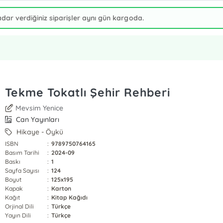
Tekme Tokatlı Şehir Rehberi
Mevsim Yenice
Can Yayınları
Hikaye - Öykü
ISBN
:
9789750764165
Basım Tarihi
:
2024-09
Baskı
:
1
Sayfa Sayısı
:
124
Boyut
:
125x195
Kapak
:
Karton
Kağıt
:
Kitap Kağıdı
Orjinal Dili
:
Türkçe
Yayın Dili
:
Türkçe