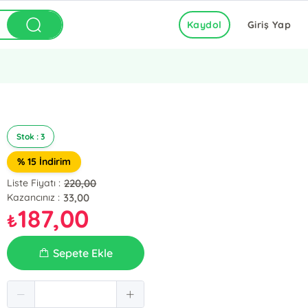
Kaydol
Giriş Yap
Stok : 3
% 15 İndirim
220,00
Liste Fiyatı :
33,00
Kazancınız :
187,00
₺
Sepete Ekle