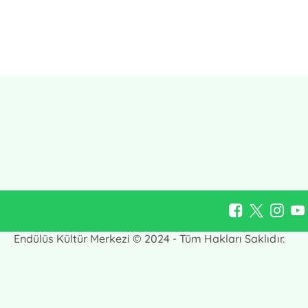
E-Bülten Kayıt
Güncel bilgiler için kayıt olunuz
Endülüs Kültür Merkezi © 2024 - Tüm Hakları Saklıdır.