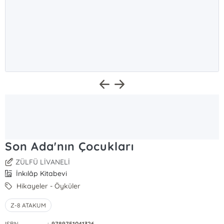
Son Ada'nın Çocukları
ZÜLFÜ LİVANELİ
İnkılâp Kitabevi
Hikayeler - Öyküler
Z-8 ATAKUM
ISBN
:
9789751041326