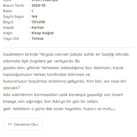
Basım Tarihi
:
2020-10
Baskı
:
1
Sayfa Sayısı
:
164
Boyut
:
137x230
Kapak
:
Karton
Kağıt
:
Kitap Kağıdı
Yayın Dili
:
Türkçe
Gazetelerin birinde 'Yeryüzü cenneti adada satılık ev' başlığı altında,
adamızla ilgili övgülere yer veriliyordu. Bu
gazete ilanı, yıllardır herkesten sakladığımız Son Adamızın, küçük
topluluğumuzun herkes tarafından bilinmesi ve
huzurumuzun bozulması anlamına geliyordu. Kim bilir, evi nasıl biri
alacaktı?
Ada sakinlerinin karmaşadan uzak kardeşçe yaşadığı son insani
köşeye, son sığınağa, Son Ada'ya bir gün bir adam
...
gelir. Adalıların o güne dek süren hayatları, huzuru ve mutl
Devamını Oku