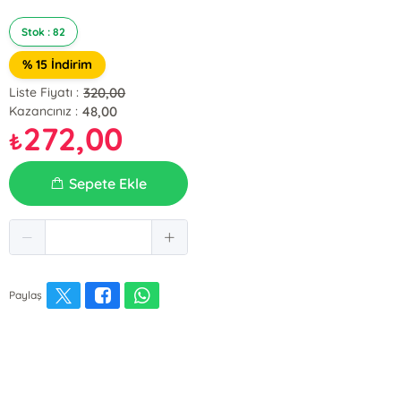
Stok : 82
% 15 İndirim
320,00
Liste Fiyatı :
48,00
Kazancınız :
272,00
₺
Sepete Ekle
Paylaş