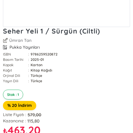
Seher Yeli 1 / Sürgün (Ciltli)
Ümran Tan
Pukka Yayınları
ISBN
:
9786259520872
Basım Tarihi
:
2025-01
Kapak
:
Karton
Kağıt
:
Kitap Kağıdı
Orjinal Dili
:
Türkçe
Yayın Dili
:
Türkçe
Stok : 1
% 20 İndirim
579,00
Liste Fiyatı :
115,80
Kazancınız :
463,20
₺