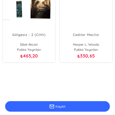
Gölgesiz - 2 (Ciltli)
Cadılar Meclisi
Sibel Akcan
Harper L. Woods
Pukka Yayınları
Pukka Yayınları
463,20
330,65
₺
₺
E-Bülten Kayıt
Güncel bilgiler için kayıt olunuz
Kaydol