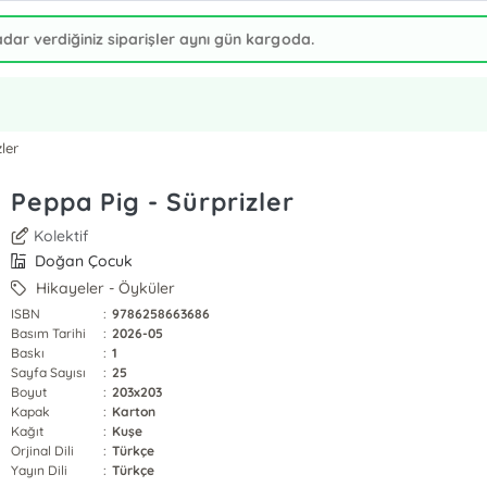
ler
Peppa Pig - Sürprizler
Kolektif
Doğan Çocuk
Hikayeler - Öyküler
ISBN
:
9786258663686
Basım Tarihi
:
2026-05
Baskı
:
1
Sayfa Sayısı
:
25
Boyut
:
203x203
Kapak
:
Karton
Kağıt
:
Kuşe
Orjinal Dili
:
Türkçe
Yayın Dili
:
Türkçe