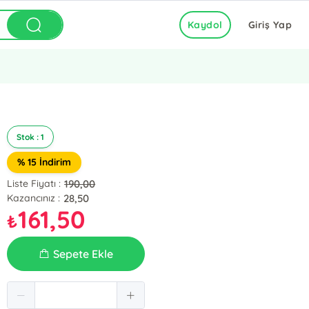
Kaydol
Giriş Yap
Stok : 1
% 15 İndirim
190,00
Liste Fiyatı :
28,50
Kazancınız :
161,50
₺
Sepete Ekle