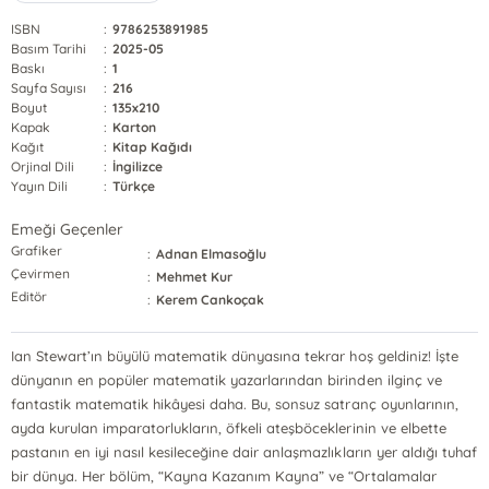
ISBN
:
9786253891985
Basım Tarihi
:
2025-05
Baskı
:
1
Sayfa Sayısı
:
216
Boyut
:
135x210
Kapak
:
Karton
Kağıt
:
Kitap Kağıdı
Orjinal Dili
:
İngilizce
Yayın Dili
:
Türkçe
Emeği Geçenler
Grafiker
:
Adnan Elmasoğlu
Çevirmen
:
Mehmet Kur
Editör
:
Kerem Cankoçak
Ian Stewart’ın büyülü matematik dünyasına tekrar hoş geldiniz! İşte
dünyanın en popüler matematik yazarlarından birinden ilginç ve
fantastik matematik hikâyesi daha. Bu, sonsuz satranç oyunlarının,
ayda kurulan imparatorlukların, öfkeli ateşböceklerinin ve elbette
pastanın en iyi nasıl kesileceğine dair anlaşmazlıkların yer aldığı tuhaf
bir dünya. Her bölüm, “Kayna Kazanım Kayna” ve “Ortalamalar