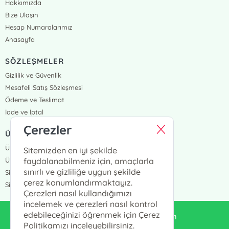
Hakkımızda
Bize Ulaşın
Hesap Numaralarımız
Anasayfa
SÖZLEŞMELER
Gizlilik ve Güvenlik
Mesafeli Satış Sözleşmesi
Ödeme ve Teslimat
İade ve İptal
Çerezler
ÜYELİK VE SİPARİŞ
Üye Girişi
Sitemizden en iyi şekilde
Üye Ol
faydalanabilmeniz için, amaçlarla
sınırlı ve gizliliğe uygun şekilde
Sipariş Takip
çerez konumlandırmaktayız.
Siparişlerim
Çerezleri nasıl kullandığımızı
incelemek ve çerezleri nasıl kontrol
edebileceğinizi öğrenmek için Çerez
enduluskitabevi@gmail.com
Politikamızı inceleyebilirsiniz.