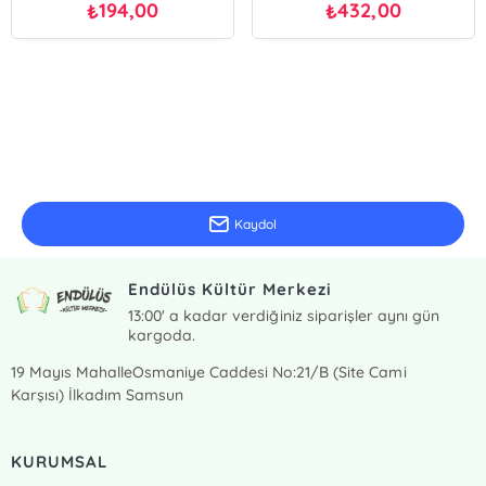
194,00
432,00
₺
₺
E-Bülten Kayıt
Güncel bilgiler için kayıt olunuz
Kaydol
Endülüs Kültür Merkezi
13:00' a kadar verdiğiniz siparişler aynı gün
kargoda.
19 Mayıs MahalleOsmaniye Caddesi No:21/B (Site Cami
Karşısı) İlkadım Samsun
KURUMSAL