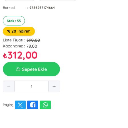
Barkod
:
9786257174664
Stok : 55
% 20 İndirim
390,00
Liste Fiyatı :
78,00
Kazancınız :
312,00
₺
Sepete Ekle
Paylaş