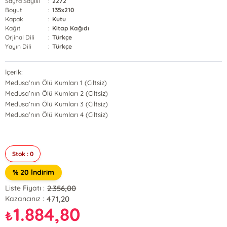
Sayfa Sayısı
:
2272
Boyut
:
135x210
Kapak
:
Kutu
Kağıt
:
Kitap Kağıdı
Orjinal Dili
:
Türkçe
Yayın Dili
:
Türkçe
İçerik:
Medusa’nın Ölü Kumları 1 (Ciltsiz)
Medusa’nın Ölü Kumları 2 (Ciltsiz)
Medusa’nın Ölü Kumları 3 (Ciltsiz)
Medusa’nın Ölü Kumları 4 (Ciltsiz)
Stok : 0
% 20 İndirim
2.356,00
Liste Fiyatı :
471,20
Kazancınız :
1.884,80
₺